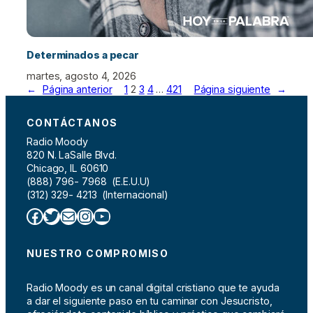
Determinados a pecar
martes, agosto 4, 2026
←
Página anterior
1
2
3
4
…
421
Página siguiente
→
CONTÁCTANOS
Radio Moody
820 N. LaSalle Blvd.
Chicago, IL 60610
(888) 796- 7968 (E.E.U.U)
(312) 329- 4213 (Internacional)
Facebook
Twitter
Correo electrónico
Instagram
YouTube
NUESTRO COMPROMISO
Radio Moody es un canal digital cristiano que te ayuda
a dar el siguiente paso en tu caminar con Jesucristo,