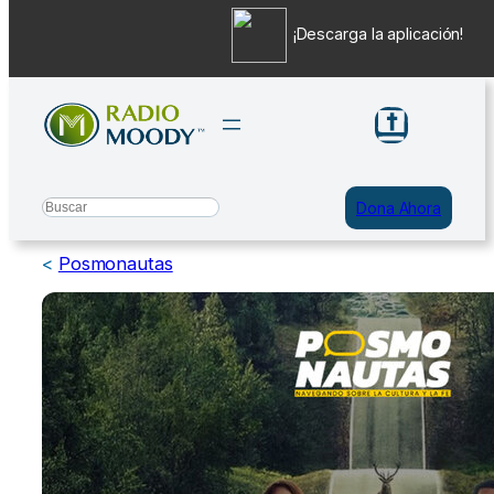
¡Descarga la aplicación!
Saltar
al
contenido
Search
Dona Ahora
<
Posmonautas