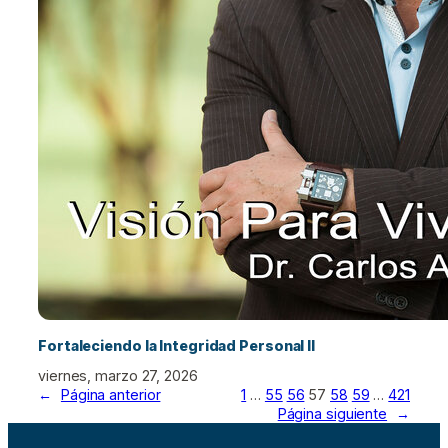
Fortaleciendo la Integridad Personal II
viernes, marzo 27, 2026
←
Página anterior
1
…
55
56
57
58
59
…
421
Página siguiente
→