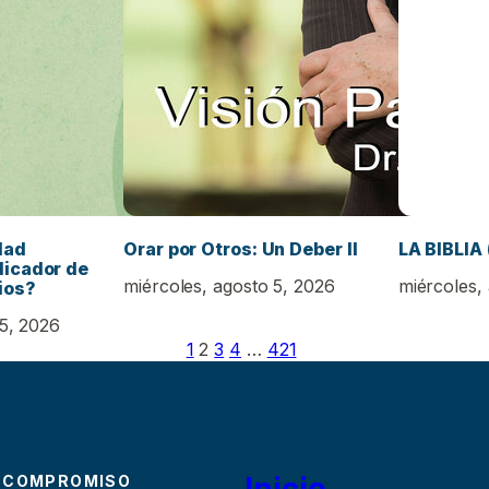
dad
Orar por Otros: Un Deber II
LA BIBLIA 
dicador de
miércoles, agosto 5, 2026
miércoles,
ios?
 5, 2026
1
2
3
4
…
421
Inicio
 COMPROMISO