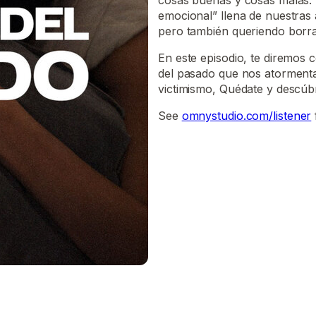
cosas buenas y cosas malas.
emocional” llena de nuestras
pero también queriendo borra
En este episodio, te diremos 
del pasado que nos atormenta
victimismo, Quédate y descú
See
omnystudio.com/listener