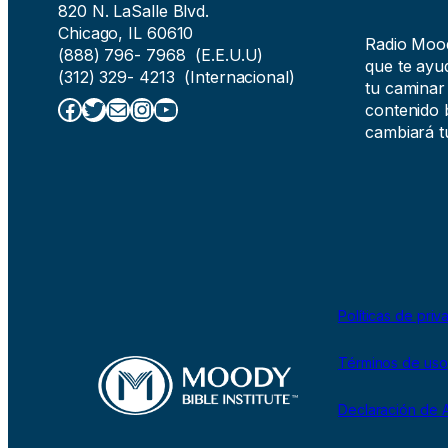
820 N. LaSalle Blvd.
Chicago, IL 60610
Radio Moody
(888) 796- 7968 (E.E.U.U)
que te ayud
(312) 329- 4213 (Internacional)
tu caminar
Facebook
Twitter
Correo electrónico
Instagram
YouTube
contenido b
cambiará tu
Políticas de priv
Términos de uso
Declaración de A