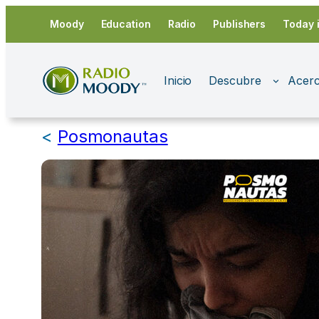
Saltar
Moody
Education
Radio
Publishers
Today 
al
contenido
Inicio
Descubre
Acerc
<
Posmonautas