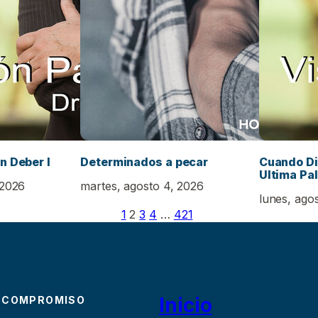
n Deber I
Determinados a pecar
Cuando Di
Ultima Pal
 2026
martes, agosto 4, 2026
lunes, ago
1
2
3
4
…
421
Inicio
 COMPROMISO