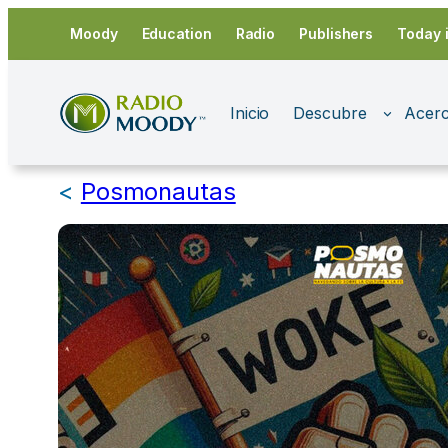
Saltar
Moody
Education
Radio
Publishers
Today 
al
contenido
Inicio
Descubre
Acerc
<
Posmonautas