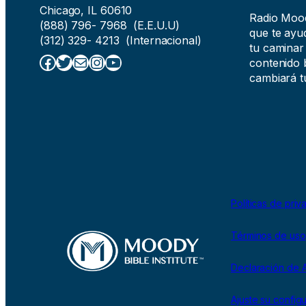
Chicago, IL 60610
Radio Moody
(888) 796- 7968 (E.E.U.U)
que te ayud
(312) 329- 4213 (Internacional)
tu caminar
Facebook
Twitter
Correo electrónico
Instagram
YouTube
contenido b
cambiará tu
Políticas de priv
Términos de uso
Declaración de A
Ajuste su config