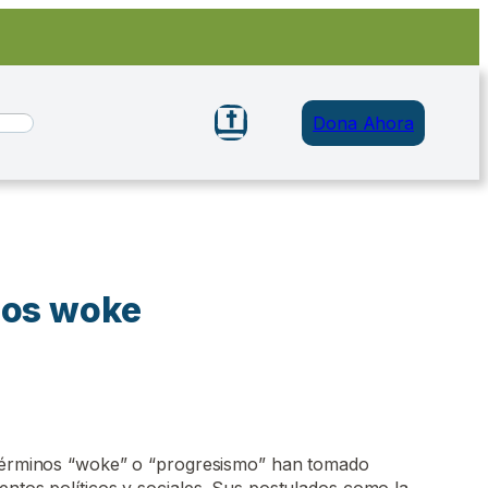
Dona Ahora
nos woke
 términos “woke” o “progresismo” han tomado