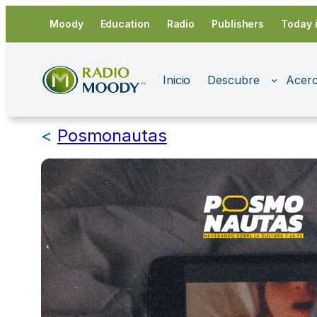
Saltar
Moody
Education
Radio
Publishers
Today 
al
contenido
Inicio
Descubre
Acerc
<
Posmonautas