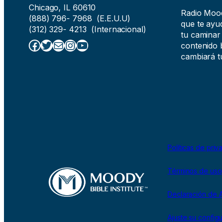
Chicago, IL 60610
Radio Moody
(888) 796- 7968 (E.E.U.U)
que te ayud
(312) 329- 4213 (Internacional)
tu caminar
Facebook
Twitter
Correo electrónico
Instagram
YouTube
contenido b
cambiará tu
Políticas de priv
Términos de uso
Declaración de A
Ajuste su config