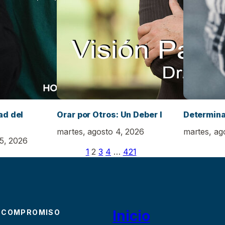
ad del
Orar por Otros: Un Deber I
Determina
martes, agosto 4, 2026
martes, ag
 5, 2026
1
2
3
4
…
421
Inicio
 COMPROMISO