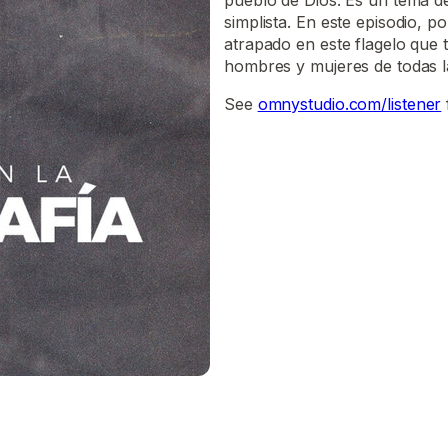
pueblo de Dios. Es un tema d
simplista. En este episodio,
atrapado en este flagelo que t
hombres y mujeres de todas la
See
omnystudio.com/listener