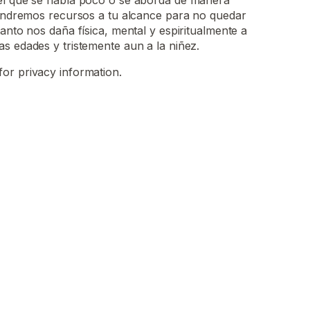
el que se habla poco o se aborda de manera
 pondremos recursos a tu alcance para no quedar
anto nos daña física, mental y espiritualmente a
s edades y tristemente aun a la niñez.
for privacy information.