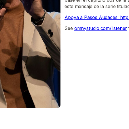
base en el capítulo dos de la 
este mensaje de la serie titu
Apoya a Pasos Audaces: htt
See
omnystudio.com/listener