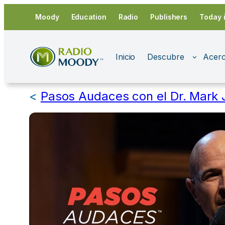
Saltar
Moody
Education
Radio
Publishers
Today 
al
contenido
Inicio
Descubre
Acerc
<
Pasos Audaces con el Dr. Mark 