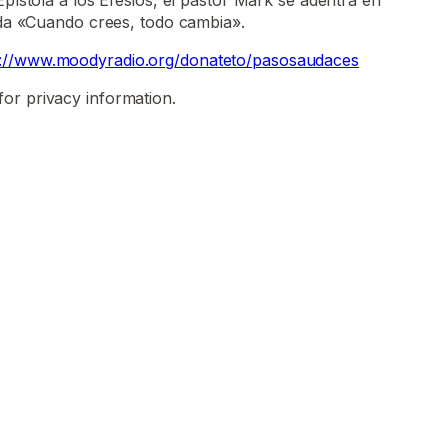
Epístola a los Efesios, el pastor Mark se adentra en
lada «Cuando crees, todo cambia».
p://www.moodyradio.org/donateto/pasosaudaces
for privacy information.