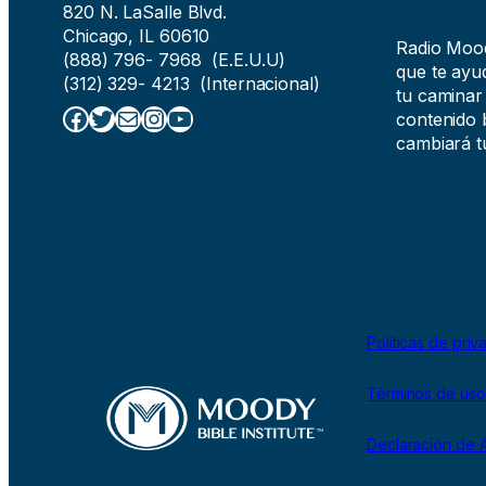
820 N. LaSalle Blvd.
Chicago, IL 60610
Radio Moody
(888) 796- 7968 (E.E.U.U)
que te ayud
(312) 329- 4213 (Internacional)
tu caminar
Facebook
Twitter
Correo electrónico
Instagram
YouTube
contenido b
cambiará tu
Políticas de priv
Términos de uso
Declaración de A