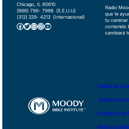
Chicago, IL 60610
Radio Moody
(888) 796- 7968 (E.E.U.U)
que te ayud
(312) 329- 4213 (Internacional)
tu caminar
Facebook
Twitter
Correo electrónico
Instagram
YouTube
contenido b
cambiará tu
Políticas de priv
Términos de uso
Declaración de A
Ajuste su config