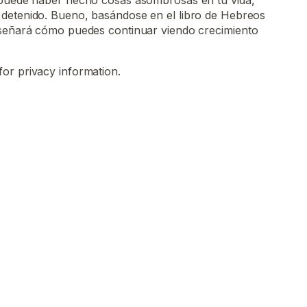
 puede haber hecho cosas asombrosas en tu vida,
detenido. Bueno, basándose en el libro de Hebreos
nseñará cómo puedes continuar viendo crecimiento
for privacy information.