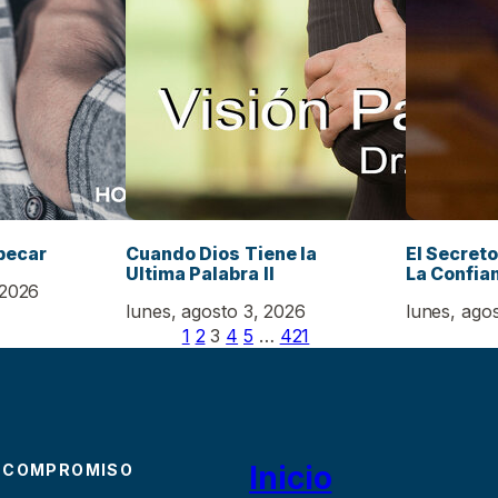
pecar
Cuando Dios Tiene la
El Secreto
Ultima Palabra II
La Confian
 2026
lunes, agosto 3, 2026
lunes, ago
1
2
3
4
5
…
421
Inicio
 COMPROMISO