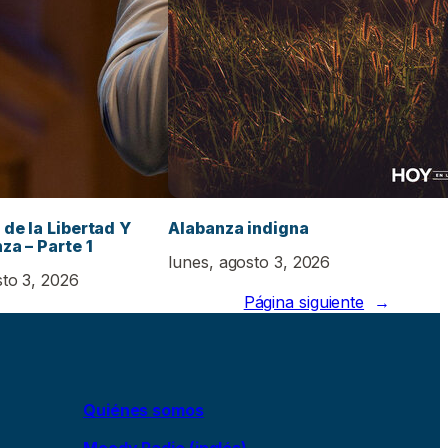
 de la Libertad Y
Alabanza indigna
za – Parte 1
lunes, agosto 3, 2026
sto 3, 2026
Página siguiente
→
Quiénes somos
Moody Radio (inglés)