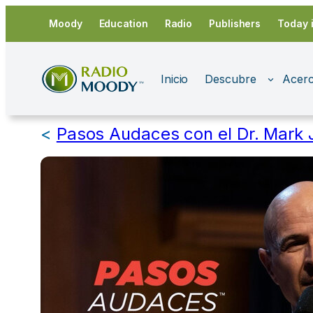
Saltar
Moody
Education
Radio
Publishers
Today 
al
contenido
Inicio
Descubre
Acerc
<
Pasos Audaces con el Dr. Mark 