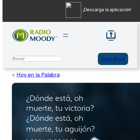
¡Descarga la aplicación!
Saltar
al
contenido
Search
Dona Ahora
<
Hoy en la Palabra