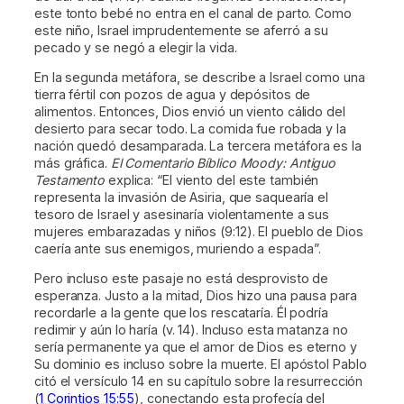
este tonto bebé no entra en el canal de parto. Como
este niño, Israel imprudentemente se aferró a su
pecado y se negó a elegir la vida.
En la segunda metáfora, se describe a Israel como una
tierra fértil con pozos de agua y depósitos de
alimentos. Entonces, Dios envió un viento cálido del
desierto para secar todo. La comida fue robada y la
nación quedó desamparada. La tercera metáfora es la
más gráfica.
El Comentario Bíblico Moody: Antiguo
Testamento
explica: “El viento del este también
representa la invasión de Asiria, que saquearía el
tesoro de Israel y asesinaría violentamente a sus
mujeres embarazadas y niños (9:12). El pueblo de Dios
caería ante sus enemigos, muriendo a espada”.
Pero incluso este pasaje no está desprovisto de
esperanza. Justo a la mitad, Dios hizo una pausa para
recordarle a la gente que los rescataría. Él podría
redimir y aún lo haría (v. 14). Incluso esta matanza no
sería permanente ya que el amor de Dios es eterno y
Su dominio es incluso sobre la muerte. El apóstol Pablo
citó el versículo 14 en su capítulo sobre la resurrección
(
1 Corintios 15:55
), conectando esta profecía del