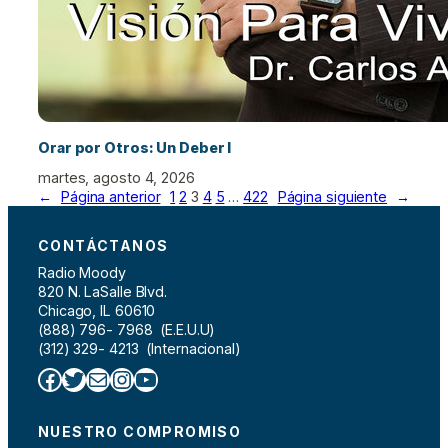
Orar por Otros: Un Deber I
martes, agosto 4, 2026
←
Página anterior
1
2
3
4
5
…
422
Página siguiente
→
CONTÁCTANOS
Radio Moody
820 N. LaSalle Blvd.
Chicago, IL 60610
(888) 796- 7968 (E.E.U.U)
(312) 329- 4213 (Internacional)
Facebook
Twitter
Correo electrónico
Instagram
YouTube
NUESTRO COMPROMISO