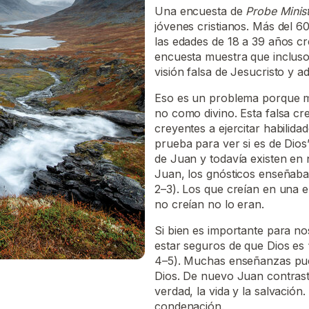
Una encuesta de
Probe Minist
jóvenes cristianos. Más del 6
las edades de 18 a 39 años c
encuesta muestra que incluso
visión falsa de Jesucristo y a
Eso es un problema porque 
no como divino. Esta falsa cr
creyentes a ejercitar habilida
prueba para ver si es de Dios” 
de Juan y todavía existen en
Juan, los gnósticos enseñab
2–3). Los que creían en una e
no creían no lo eran.
Si bien es importante para no
estar seguros de que Dios es 
4–5). Muchas enseñanzas pue
Dios. De nuevo Juan contrasta
verdad, la vida y la salvación.
condenación.