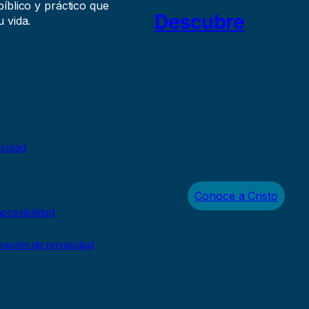
íblico y práctico que
Descubre
 vida.
acidad
Conoce a Cristo
ccesibilidad
uración de privacidad