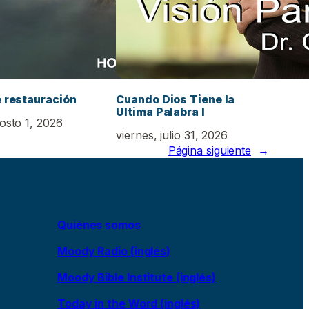
e restauración
Cuando Dios Tiene la
Ultima Palabra I
osto 1, 2026
viernes, julio 31, 2026
Página siguiente
→
Quiénes somos
Moody Radio (inglés)
Moody Bible Institute (inglés)
Today in the Word (inglés)