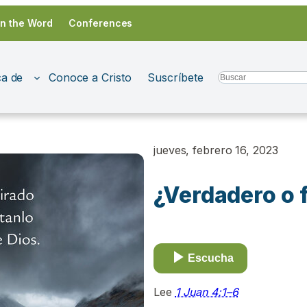
in the Word
Conferences
a de
Conoce a Cristo
Suscríbete
Search
jueves, febrero 16, 2023
¿Verdadero o 
Escucha
Lee
1 Juan 4:1–6