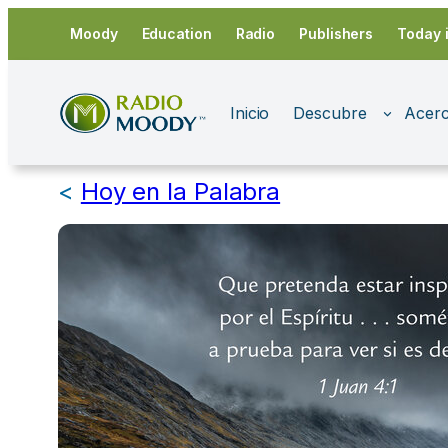
Saltar
Moody
Education
Radio
Publishers
Today 
al
contenido
Inicio
Descubre
Acerc
<
Hoy en la Palabra