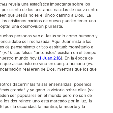
ries
revela una estadística impactante sobre los
0 por ciento de los cristianos nacidos de nuevo entre
reen que Jesús no es el único camino a Dios. La
 los cristianos nacidos de nuevo pueden tener una
doptar una cosmovisión pluralista.
muchas personas ven a Jesús solo como humano y
eencia debe ser rechazada. Aquí Juan insta a los
des de pensamiento crítico espiritual: “sométanlo a
(v. 1). Los falsos “anticristos” existían en el tiempo
 nuestro mundo hoy (
1 Juan 2:18
). En la época de
an que Jesucristo no vino en cuerpo humano (vv.
ncarnación real eran de Dios, mientras que los que
sotros discernir las falsas enseñanzas, podemos
“más grande” y ya ganó la victoria sobre ellas (vv.
den ser populares en el mundo pero no son de
 los dos reinos: uno está marcado por la luz, la
 El por la oscuridad, la mentira, la muerte y la