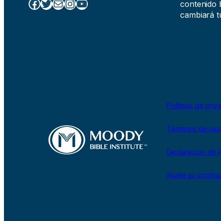
Facebook
Twitter
Correo electrónico
Instagram
YouTube
contenido b
cambiará tu
Políticas de priv
Términos de uso
Declaración de A
Ajuste su config