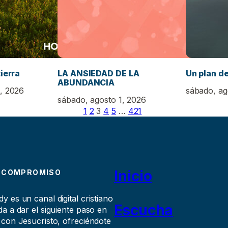
tierra
LA ANSIEDAD DE LA
Un plan d
ABUNDANCIA
, 2026
sábado, ag
sábado, agosto 1, 2026
1
2
3
4
5
…
421
Inicio
 COMPROMISO
 es un canal digital cristiano
Escucha
a a dar el siguiente paso en
 con Jesucristo, ofreciéndote