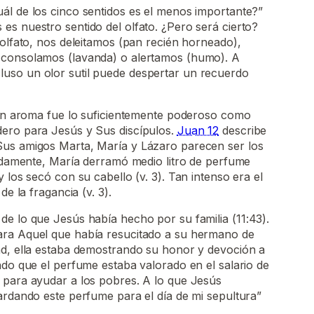
ál de los cinco sentidos es el menos importante?”
s nuestro sentido del olfato. ¿Pero será cierto?
 olfato, nos deleitamos (pan recién horneado),
 consolamos (lavanda) o alertamos (humo). A
uso un olor sutil puede despertar un recuerdo
, un aroma fue lo suficientemente poderoso como
ero para Jesús y Sus discípulos.
Juan 12
describe
us amigos Marta, María y Lázaro parecen ser los
radamente, María derramó medio litro de perfume
 los secó con su cabello (v. 3). Tan intenso era el
de la fragancia (v. 3).
e lo que Jesús había hecho por su familia (11:43).
ara Aquel que había resucitado a su hermano de
ad, ella estaba demostrando su honor y devoción a
ndo que el perfume estaba valorado en el salario de
 para ayudar a los pobres. A lo que Jesús
ardando este perfume para el día de mi sepultura”