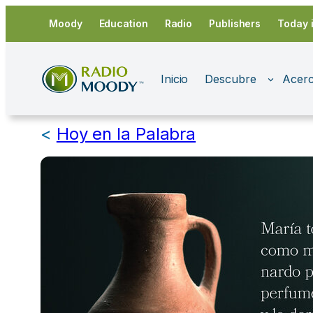
Saltar
Moody
Education
Radio
Publishers
Today 
al
contenido
Inicio
Descubre
Acerc
<
Hoy en la Palabra