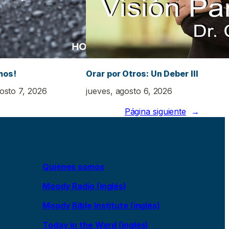
mos!
Orar por Otros: Un Deber III
gosto 7, 2026
jueves, agosto 6, 2026
Página siguiente
→
Quiénes somos
Moody Radio (inglés)
Moody Bible Institute (inglés)
Today in the Word (inglés)