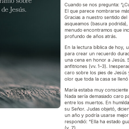
Cuando se nos pregunta: “¿Cu
El que parece nombrarse más e
Gracias a nuestro sentido del
asqueamos (basura podrida),
menudo encontramos que incl
profundo de años atrás.
En la lectura bíblica de hoy
para crear un recuerdo durad
una cena en honor a Jesús. S
anfitriones (vv. 1–3). Inespe
caro sobre los pies de Jesús y
olor que toda la casa se llenó 
María estaba muy consciente d
Nada sería demasiado caro p
entre los muertos. En humild
su Señor. Judas objetó, dicie
un año y podría usarse mejor
respondió: “Ella ha estado gu
(v. 7).