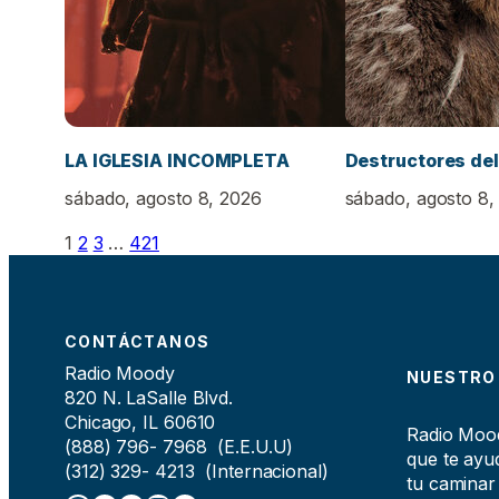
LA IGLESIA INCOMPLETA
Destructores del
sábado, agosto 8, 2026
sábado, agosto 8,
1
2
3
…
421
CONTÁCTANOS
Radio Moody
NUESTRO
820 N. LaSalle Blvd.
Chicago, IL 60610
Radio Moody
(888) 796- 7968 (E.E.U.U)
que te ayud
(312) 329- 4213 (Internacional)
tu caminar