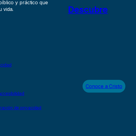
íblico y práctico que
Descubre
 vida.
acidad
Conoce a Cristo
ccesibilidad
uración de privacidad