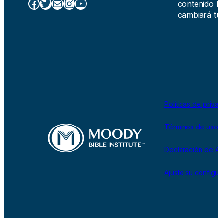
Facebook
Twitter
Correo electrónico
Instagram
YouTube
contenido b
cambiará tu
Políticas de priv
Términos de uso
Declaración de A
Ajuste su config