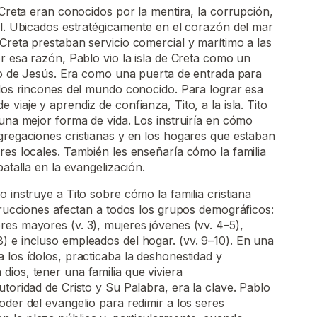
 Creta eran conocidos por la mentira, la corrupción,
al. Ubicados estratégicamente en el corazón del mar
Creta prestaban servicio comercial y marítimo a las
or esa razón, Pablo vio la isla de Creta como un
lio de Jesús. Era como una puerta de entrada para
 los rincones del mundo conocido. Para lograr esa
viaje y aprendiz de confianza, Tito, a la isla. Tito
 una mejor forma de vida. Los instruiría en cómo
gregaciones cristianas y en los hogares que estaban
res locales. También les enseñaría cómo la familia
batalla en la evangelización.
 instruye a Tito sobre cómo la familia cristiana
strucciones afectan a todos los grupos demográficos:
es mayores (v. 3), mujeres jóvenes (vv. 4–5),
) e incluso empleados del hogar. (vv. 9–10). En una
 los ídolos, practicaba la deshonestidad y
ios, tener una familia que viviera
utoridad de Cristo y Su Palabra, era la clave. Pablo
oder del evangelio para redimir a los seres