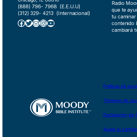
Radio Moody
(888) 796- 7968 (E.E.U.U)
que te ayud
(312) 329- 4213 (Internacional)
tu caminar
Facebook
Twitter
Correo electrónico
Instagram
YouTube
contenido b
cambiará tu
Políticas de priv
Términos de uso
Declaración de A
Ajuste su config