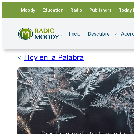
Saltar
Moody
Education
Radio
Publishers
Today 
al
contenido
Inicio
Descubre
Acerc
<
Hoy en la Palabra