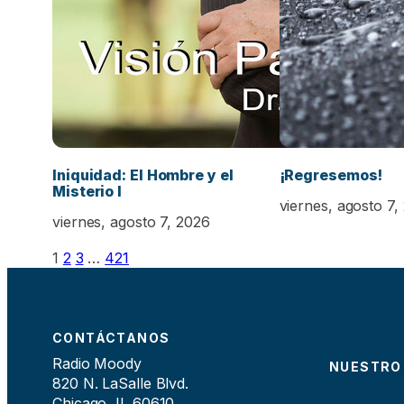
Iniquidad: El Hombre y el
¡Regresemos!
Misterio I
viernes, agosto 7,
viernes, agosto 7, 2026
1
2
3
…
421
CONTÁCTANOS
Radio Moody
NUESTRO
820 N. LaSalle Blvd.
Chicago, IL 60610