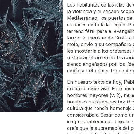
Los habitantes de las islas de
la violencia y el pecado sexu
Mediterráneo, los puertos de 
ciudades de toda la región. P
terreno fértil para el evange
lanzar el mensaje de Cristo a
meta, envió a su compañero de 
les mostraría a los cretenses
restaurar el orden en las con
siendo engañados por los líde
debía ser el primer frente de 
En nuestro texto de hoy, Pablo
cretense debe vivir. Estas in
hombres mayores (v. 2), mujer
hombres más jóvenes (vv. 6–8
cultura que rendía homenaje a
consideraba a César como un d
irreprochablemente, bajo la a
creía que la supremacía del p