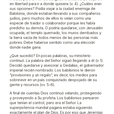
en libertad para ir a donde quisiera (v. 4). ¿Cuáles eran
sus opciones? Podía viajar a la ciudad enemiga de
Babilonia, donde estaban llevando a sus compañeros
judíos, pero muchos de ellos lo veían como una
especie de traidor o colaborador porque les había
predicho su derrota. O podría quedarse, con Jerusalén
ocupada, el templo quemado, los muros derribados y
la tierra vacía de todos menos de las personas más
pobres. Debe haberse sentido como una elección
donde nadie gana.
¿Qué sucedió? En pocas palabras, su ministerio
continuó. La palabra del Señor siguió llegando a él (v. 1).
Decidió quedarse y asesorar a Gedalías, el gobernador
imperial recién nombrado. Los babilonios le dieron
“provisiones y un regalo”, es decir, los medios para
sobrevivir en un país conquistado despojado de su
gente y recursos (vv. 5–6).
A final de cuentas Dios continuó velando, protegiendo
y proveyendo a Su profeta. Los babilonios pensaron
que tenían el control, pero era el Señor. La
superpotencia mundial pagana estaba siguiendo
exactamente el plan de Dios. Es por eso que Jeremías