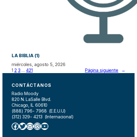
LA BIBLIA (1)
miércoles, agosto 5, 2026
1
2
3
…
421
Página siguiente
→
CONTÁCTANOS
Radio Moody
820 N. LaSalle Blvd.
Chicago, IL 60610
(888) 796- 7968 (E.E.U.U)
(312) 329- 4213 (Internacional)
Facebook
Twitter
Correo electrónico
Instagram
YouTube