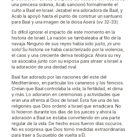
una princesa sidonia, Acab sancionó formalmente el
culto a Baal en Israel. Jezabel era adoradora de Baal, y
Acab la apoyó hasta el punto de construir un santuario
para Baal y una imagen de la diosa Aserá (vv. 32–33).
Es difícil ignorar el impacto de este momento en la
historia de Israel. La nación se tambaleaba al filo de la
navaja. Ninguno de sus reyes había sido justo, ¡ni uno
solo! Su historia se había caracterizado por la violencia,
el caos y una creciente deriva teológica. Ahora su rey
se asociaba junto con su esposa para atraer a Israel a
la adoración de una deidad rival.
Baal fue adorado por las naciones del este del
Mediterráneo, en particular los cananeos y los fenicios.
Creían que Baal controlaba la vida, la fertilidad, el clima
y más. Lo adoraron en ceremonias y actividades que
eran una afrenta al Dios de Israel. Esta fue una de las
religiones que Dios ordenó a Israel que erradicara. No
lo hicieron durante los días de los jueces y ahora la
adoración a Baal se estaba convirtiendo en una parte
regular de la vida. De hecho esos fueron días oscuros.
No es sorpresa que Dios tomó medidas extraordinarias
para traer a Su pueblo de vuelta a Él.