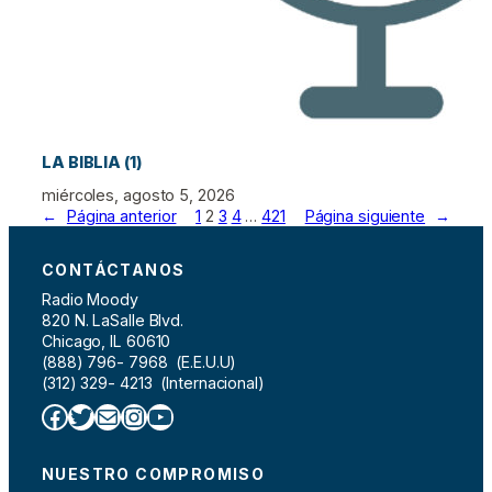
LA BIBLIA (1)
miércoles, agosto 5, 2026
←
Página anterior
1
2
3
4
…
421
Página siguiente
→
CONTÁCTANOS
Radio Moody
820 N. LaSalle Blvd.
Chicago, IL 60610
(888) 796- 7968 (E.E.U.U)
(312) 329- 4213 (Internacional)
Facebook
Twitter
Correo electrónico
Instagram
YouTube
NUESTRO COMPROMISO