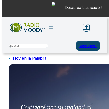
¡Descarga la aplicación!
Saltar
al
contenido
Search
Dona Ahora
<
Hoy en la Palabra