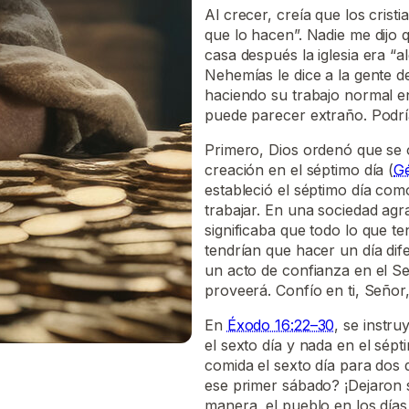
Al crecer, creía que los crist
que lo hacen”. Nadie me dijo 
casa después la iglesia era “
Nehemías le dice a la gente 
haciendo su trabajo normal e
puede parecer extraño. Podrí
Primero, Dios ordenó que se 
creación en el séptimo día (
Gé
estableció el séptimo día com
trabajar. En una sociedad agr
significaba que todo lo que 
tendrían que hacer un día dif
un acto de confianza en el S
proveerá. Confío en ti, Señor
En
Éxodo 16:22–30
, se instr
el sexto día y nada en el sépt
comida el sexto día para dos 
ese primer sábado? ¡Dejaron 
manera, el pueblo en los día