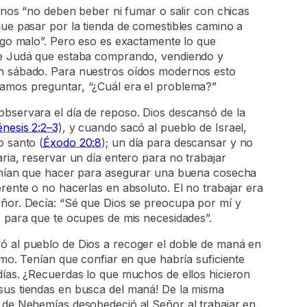
ianos “no deben beber ni fumar o salir con chicas
que pasar por la tienda de comestibles camino a
algo malo”. Pero eso es exactamente lo que
de Judá que estaba comprando, vendiendo y
n sábado. Para nuestros oídos modernos esto
amos preguntar, “¿Cuál era el problema?”
observara el día de reposo. Dios descansó de la
nesis 2:2­–3
), y cuando sacó al pueblo de Israel,
o santo (
Éxodo 20:8
); un día para descansar y no
aria, reservar un día entero para no trabajar
tenían que hacer para asegurar una buena cosecha
erente o no hacerlas en absoluto. El no trabajar era
eñor. Decía: “Sé que Dios se preocupa por mí y
, para que te ocupes de mis necesidades”.
uyó al pueblo de Dios a recoger el doble de maná en
imo. Tenían que confiar en que habría suficiente
días. ¿Recuerdas lo que muchos de ellos hicieron
sus tiendas en busca del maná! De la misma
s de Nehemías desobedeció al Señor al trabajar en