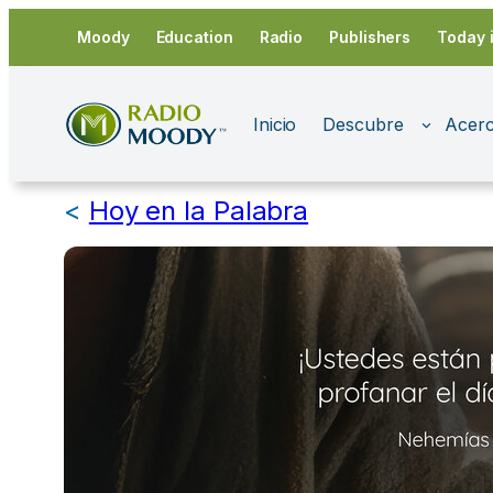
Saltar
Moody
Education
Radio
Publishers
Today 
al
contenido
Inicio
Descubre
Acerc
<
Hoy en la Palabra