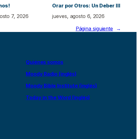
mos!
Orar por Otros: Un Deber III
gosto 7, 2026
jueves, agosto 6, 2026
Página siguiente
→
Quiénes somos
Moody Radio (inglés)
Moody Bible Institute (inglés)
Today in the Word (inglés)