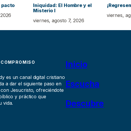
 pacto
Iniquidad: El Hombre y el
¡Regrese
Misterio I
 2026
viernes, a
viernes, agosto 7, 2026
Inicio
 COMPROMISO
 es un canal digital cristiano
Escucha
a a dar el siguiente paso en
 con Jesucristo, ofreciéndote
íblico y práctico que
Descubre
 vida.