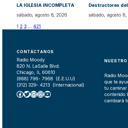
LA IGLESIA INCOMPLETA
Destructores del
sábado, agosto 8, 2026
sábado, agosto 8,
1
2
3
…
421
CONTÁCTANOS
Radio Moody
NUESTRO
820 N. LaSalle Blvd.
Chicago, IL 60610
Radio Moody
(888) 796- 7968 (E.E.U.U)
que te ayud
(312) 329- 4213 (Internacional)
tu caminar
Facebook
Twitter
Correo electrónico
Instagram
YouTube
contenido b
cambiará tu