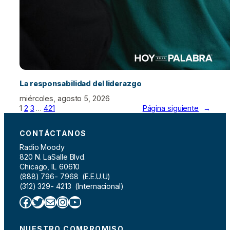
La responsabilidad del liderazgo
miércoles, agosto 5, 2026
1
2
3
…
421
Página siguiente
→
CONTÁCTANOS
Radio Moody
820 N. LaSalle Blvd.
Chicago, IL 60610
(888) 796- 7968 (E.E.U.U)
(312) 329- 4213 (Internacional)
Facebook
Twitter
Correo electrónico
Instagram
YouTube
NUESTRO COMPROMISO