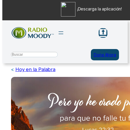
¡Descarga la aplicación!
Saltar
al
contenido
Search
Dona Ahora
<
Hoy en la Palabra