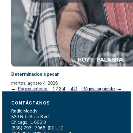
Determinados a pecar
martes, agosto 4, 2026
←
Página anterior
1
2
3
4
…
421
Página siguiente
→
CONTÁCTANOS
Radio Moody
820 N. LaSalle Blvd.
Chicago, IL 60610
(888) 796- 7968 (E.E.U.U)