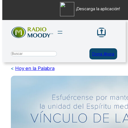
¡Descarga la aplicación!
Saltar
al
contenido
Search
Dona Ahora
<
Hoy en la Palabra