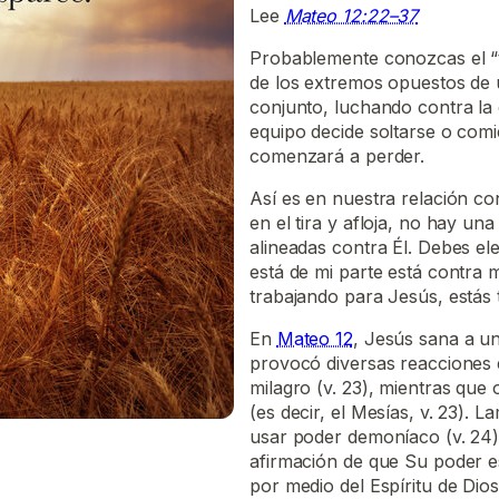
Lee
Mateo 12:22–37
Probablemente conozcas el “ti
de los extremos opuestos de
conjunto, luchando contra la
equipo decide soltarse o comi
comenzará a perder.
Así es en nuestra relación co
en el tira y afloja, no hay u
alineadas contra Él. Debes ele
está de mi parte está contra 
trabajando para Jesús, estás
En
Mateo 12
, Jesús sana a u
provocó diversas reacciones e
milagro (v. 23), mientras que 
(es decir, el Mesías, v. 23).
usar poder demoníaco (v. 24)
afirmación de que Su poder es
por medio del Espíritu de Dios