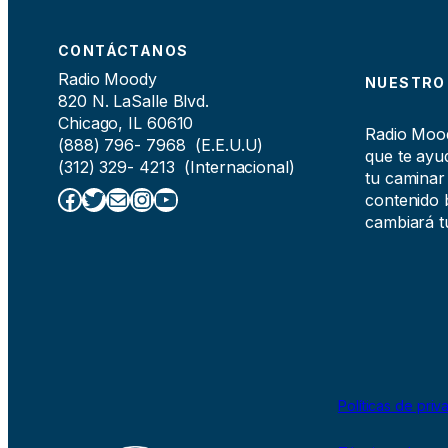
CONTÁCTANOS
Radio Moody
NUESTRO
820 N. LaSalle Blvd.
Chicago, IL 60610
Radio Moody
(888) 796- 7968 (E.E.U.U)
que te ayud
(312) 329- 4213 (Internacional)
tu caminar
Facebook
Twitter
Correo electrónico
Instagram
YouTube
contenido b
cambiará tu
Políticas de priv