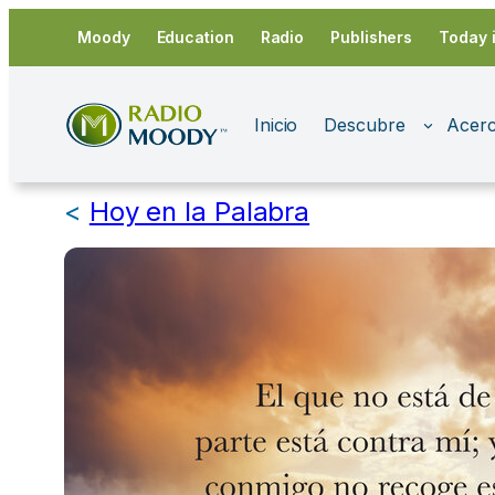
Saltar
Moody
Education
Radio
Publishers
Today 
al
contenido
Inicio
Descubre
Acerc
<
Hoy en la Palabra