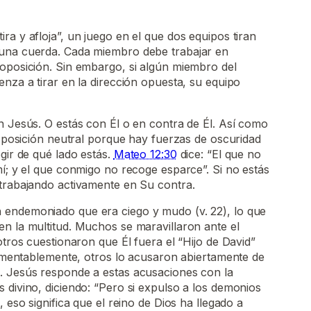
ra y afloja”, un juego en el que dos equipos tiran
 una cuerda. Cada miembro debe trabajar en
 oposición. Sin embargo, si algún miembro del
enza a tirar en la dirección opuesta, su equipo
n Jesús. O estás con Él o en contra de Él. Así como
na posición neutral porque hay fuerzas de oscuridad
gir de qué lado estás.
Mateo 12:30
dice: “El que no
mí; y el que conmigo no recoge esparce”. Si no estás
 trabajando activamente en Su contra.
n endemoniado que era ciego y mudo (v. 22), lo que
n la multitud. Muchos se maravillaron ante el
otros cuestionaron que Él fuera el “Hijo de David”
 Lamentablemente, otros lo acusaron abiertamente de
. Jesús responde a estas acusaciones con la
 divino, diciendo: “Pero si expulso a los demonios
, eso significa que el reino de Dios ha llegado a