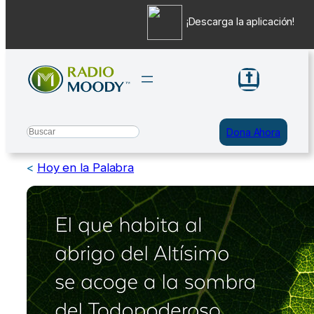
¡Descarga la aplicación!
Saltar
al
contenido
Search
Dona Ahora
<
Hoy en la Palabra