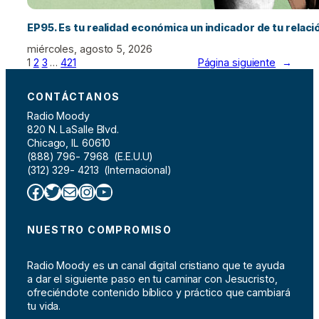
EP95. Es tu realidad económica un indicador de tu relac
miércoles, agosto 5, 2026
1
2
3
…
421
Página siguiente
→
CONTÁCTANOS
Radio Moody
820 N. LaSalle Blvd.
Chicago, IL 60610
(888) 796- 7968 (E.E.U.U)
(312) 329- 4213 (Internacional)
Facebook
Twitter
Correo electrónico
Instagram
YouTube
NUESTRO COMPROMISO
Radio Moody es un canal digital cristiano que te ayuda
a dar el siguiente paso en tu caminar con Jesucristo,
ofreciéndote contenido bíblico y práctico que cambiará
tu vida.