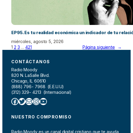
EP95. Es tu realidad económica un indicador de tu relac
miércoles, agosto 5, 2026
1
2
3
…
421
Página siguiente
→
CONTÁCTANOS
Radio Moody
820 N. LaSalle Blvd.
Chicago, IL 60610
(888) 796- 7968 (E.E.U.U)
(312) 329- 4213 (Internacional)
Facebook
Twitter
Correo electrónico
Instagram
YouTube
NUESTRO COMPROMISO
Radio Moody es un canal digital cristiano que te ayuda