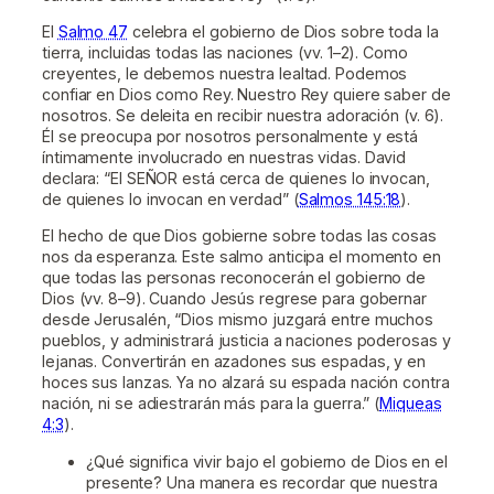
El
Salmo 47
celebra el gobierno de Dios sobre toda la
tierra, incluidas todas las naciones (vv. 1–2). Como
creyentes, le debemos nuestra lealtad. Podemos
confiar en Dios como Rey. Nuestro Rey quiere saber de
nosotros. Se deleita en recibir nuestra adoración (v. 6).
Él se preocupa por nosotros personalmente y está
íntimamente involucrado en nuestras vidas. David
declara: “El SEÑOR está cerca de quienes lo invocan,
de quienes lo invocan en verdad” (
Salmos 145:18
).
El hecho de que Dios gobierne sobre todas las cosas
nos da esperanza. Este salmo anticipa el momento en
que todas las personas reconocerán el gobierno de
Dios (vv. 8–9). Cuando Jesús regrese para gobernar
desde Jerusalén, “Dios mismo juzgará entre muchos
pueblos, y administrará justicia a naciones poderosas y
lejanas. Convertirán en azadones sus espadas, y en
hoces sus lanzas. Ya no alzará su espada nación contra
nación, ni se adiestrarán más para la guerra.” (
Miqueas
4:3
).
¿Qué significa vivir bajo el gobierno de Dios en el
presente? Una manera es recordar que nuestra