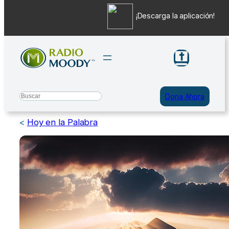
¡Descarga la aplicación!
Saltar
al
contenido
Search
Dona Ahora
<
Hoy en la Palabra