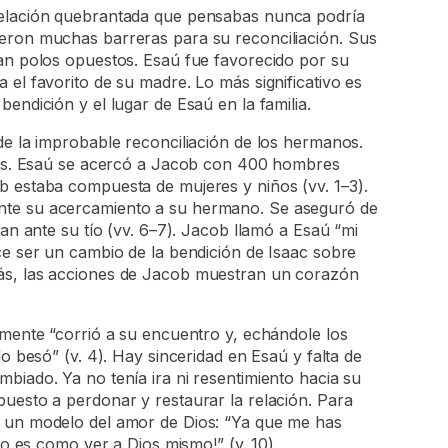
relación quebrantada que pensabas nunca podría
eron muchas barreras para su reconciliación. Sus
ran polos opuestos. Esaú fue favorecido por su
 el favorito de su madre. Lo más significativo es
endición y el lugar de Esaú en la familia.
 de la improbable reconciliación de los hermanos.
llos. Esaú se acercó a Jacob con 400 hombres
b estaba compuesta de mujeres y niños (vv. 1–3).
te su acercamiento a su hermano. Se aseguró de
ran ante su tío (vv. 6–7). Jacob llamó a Esaú “mi
ce ser un cambio de la bendición de Isaac sobre
ás, las acciones de Jacob muestran un corazón
emente “corrió a su encuentro y, echándole los
lo besó” (v. 4). Hay sinceridad en Esaú y falta de
biado. Ya no tenía ira ni resentimiento hacia su
uesto a perdonar y restaurar la relación. Para
 un modelo del amor de Dios: “Ya que me has
tro es como ver a Dios mismo!” (v. 10).