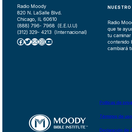
Radio Moody
NUESTRO
820 N. LaSalle Blvd.
Chicago, IL 60610
Radio Moody
(888) 796- 7968 (E.E.U.U)
que te ayud
(312) 329- 4213 (Internacional)
tu caminar
Facebook
Twitter
Correo electrónico
Instagram
YouTube
contenido b
cambiará tu
Políticas de priv
Términos de uso
Declaración de A