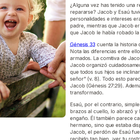
¿Alguna vez has tenido una 
repararse? Jacob y Esaú tuvi
personalidades e intereses e
padre, mientras que Jacob era
que Jacob le había robado la b
Génesis 33
cuenta la historia
Nota las diferencias entre e
armados. La comitiva de Jaco
Jacob organizó cuidadosamen
que todos sus hijos se inclina
señor” (v. 8). Todo esto pare
Jacob (Génesis 27:29). Adem
transformado.
Esaú, por el contrario, simpl
brazos al cuello, lo abrazó y 
engaño. Él también parece cam
hermano, sino que estaba disp
Jacob, el perdón de Esaú fue
recibido tan bien, ¡ver tu ros