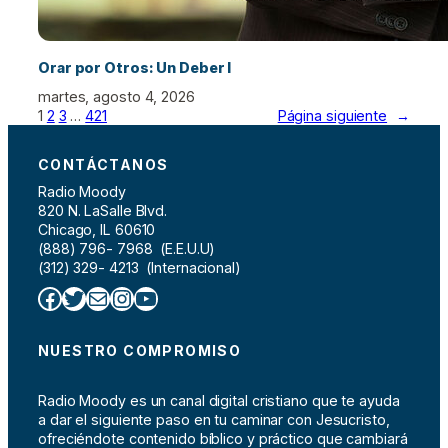
Orar por Otros: Un Deber I
martes, agosto 4, 2026
1
2
3
…
421
Página siguiente
→
CONTÁCTANOS
Radio Moody
820 N. LaSalle Blvd.
Chicago, IL 60610
(888) 796- 7968 (E.E.U.U)
(312) 329- 4213 (Internacional)
Facebook
Twitter
Correo electrónico
Instagram
YouTube
NUESTRO COMPROMISO
Radio Moody es un canal digital cristiano que te ayuda
a dar el siguiente paso en tu caminar con Jesucristo,
ofreciéndote contenido bíblico y práctico que cambiará