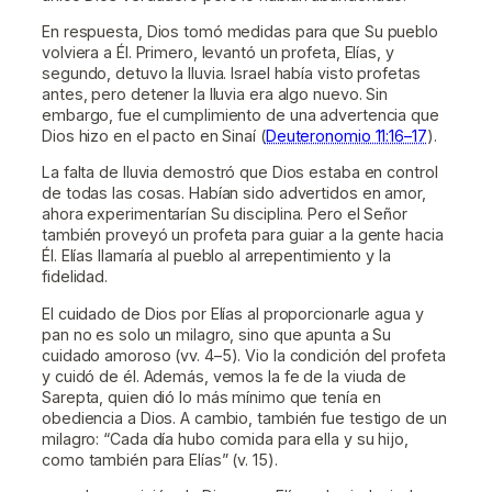
En respuesta, Dios tomó medidas para que Su pueblo
volviera a Él. Primero, levantó un profeta, Elías, y
segundo, detuvo la lluvia. Israel había visto profetas
antes, pero detener la lluvia era algo nuevo. Sin
embargo, fue el cumplimiento de una advertencia que
Dios hizo en el pacto en Sinaí (
Deuteronomio 11:16–17
).
La falta de lluvia demostró que Dios estaba en control
de todas las cosas. Habían sido advertidos en amor,
ahora experimentarían Su disciplina. Pero el Señor
también proveyó un profeta para guiar a la gente hacia
Él. Elías llamaría al pueblo al arrepentimiento y la
fidelidad.
El cuidado de Dios por Elías al proporcionarle agua y
pan no es solo un milagro, sino que apunta a Su
cuidado amoroso (vv. 4–5). Vio la condición del profeta
y cuidó de él. Además, vemos la fe de la viuda de
Sarepta, quien dió lo más mínimo que tenía en
obediencia a Dios. A cambio, también fue testigo de un
milagro: “Cada día hubo comida para ella y su hijo,
como también para Elías” (v. 15).