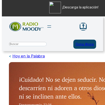
¡Descarga la aplicación!
Saltar
al
contenido
Search
Dona Ahora
<
Hoy en la Palabra