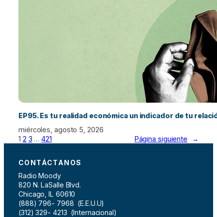
EP95. Es tu realidad económica un indicador de tu relac
miércoles, agosto 5, 2026
1
2
3
…
421
Página siguiente
→
CONTÁCTANOS
Radio Moody
820 N. LaSalle Blvd.
Chicago, IL 60610
(888) 796- 7968 (E.E.U.U)
(312) 329- 4213 (Internacional)