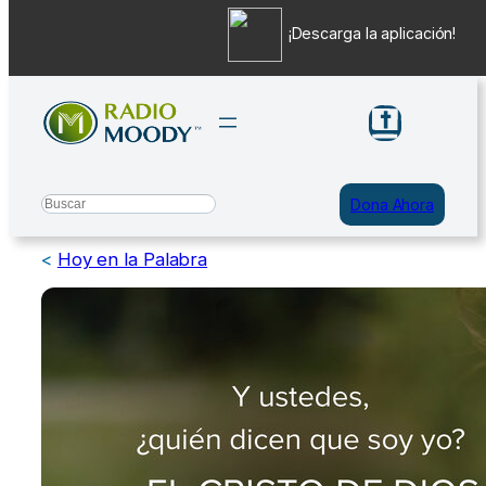
¡Descarga la aplicación!
Saltar
al
contenido
Search
Dona Ahora
<
Hoy en la Palabra