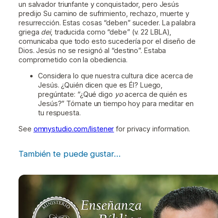
un salvador triunfante y conquistador, pero Jesús
predijo Su camino de sufrimiento, rechazo, muerte y
resurrección. Estas cosas “deben” suceder. La palabra
griega
dei
, traducida como “debe” (v. 22 LBLA),
comunicaba que todo esto sucedería por el diseño de
Dios. Jesús no se resignó al “destino”. Estaba
comprometido con la obediencia.
Considera lo que nuestra cultura dice acerca de
Jesús. ¿Quién dicen que es Él? Luego,
pregúntate: “¿Qué digo
yo
acerca de quién es
Jesús?” Tómate un tiempo hoy para meditar en
tu respuesta.
See
omnystudio.com/listener
for privacy information.
También te puede gustar…