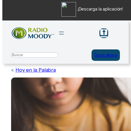
¡Descarga la aplicación!
Saltar
al
contenido
Search
Dona Ahora
<
Hoy en la Palabra