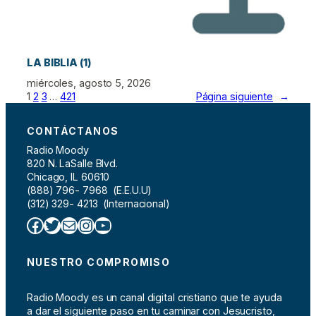
LA BIBLIA (1)
miércoles, agosto 5, 2026
1
2
3
…
421
Página siguiente
→
CONTÁCTANOS
Radio Moody
820 N. LaSalle Blvd.
Chicago, IL 60610
(888) 796- 7968 (E.E.U.U)
(312) 329- 4213 (Internacional)
Facebook
Twitter
Correo electrónico
Instagram
YouTube
NUESTRO COMPROMISO
Radio Moody es un canal digital cristiano que te ayuda
a dar el siguiente paso en tu caminar con Jesucristo,