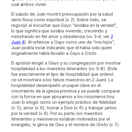
cual ambos vivían.
El saludo de Juan mostró preocupación por la salud
tanto física como espiritual (v. 2). Sobre todo, se
regocijó al escuchar que Gayo “andaba en la verdad”,
lo que significa que estaba viviendo, creciendo y
ministrando en fiel amor y obediencia (vv. 3–4; ver
2
Juan 4
). Al referirse a Gayo como uno de “mis hijos”,
Juan podría estar indicando que él había sido quien
originalmente había llevado a Gayo a Cristo.
El apóstol elogió a Gayo y su congregación por mostrar
hospitalidad a los maestros itinerantes (vv. 5–8). (Este
fue exactamente el tipo de hospitalidad que ordenó
no
se mostrara a los falsos maestros en 2 Juan). La
hospitalidad desempeñó un papel clave en el
crecimiento de la iglesia primitiva y se puede comparar
con la forma en que apoyamos a los misioneros hoy.
Juan lo elogió como un ejemplo práctico de fidelidad
(v. 5), amor (v. 6), honrar a Dios (v. 6) y trabajar juntos
por la verdad (v. 8). Por su parte, los maestros
itinerantes y misioneros estaban motivados por el
evangelio, la gloria de Dios y el nombre de Cristo (v. 7).