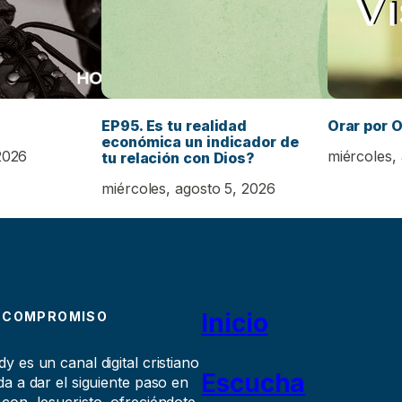
EP95. Es tu realidad
Orar por O
económica un indicador de
2026
miércoles,
tu relación con Dios?
miércoles, agosto 5, 2026
Inicio
 COMPROMISO
 es un canal digital cristiano
Escucha
a a dar el siguiente paso en
 con Jesucristo, ofreciéndote