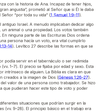
za con la historia de Ana. Incapaz de tener hijos,
gran angustia”, prometió al Señor que si Él le daba
al Señor “por toda su vida” (
1 Samuel 1:9–11
).
 antiguo Israel. A menudo implicaban dedicar algo
, un animal o una propiedad. Los votos también
 En ninguna parte de las Escrituras Dios ordena
una persona hacía un voto, era vital cumplirlo
1:13–14
). Levítico 27 describe las formas en que se
r podía servir en el tabernáculo o ser redimida
(vv. 1–7). El precio se fijaba por edad y sexo. Esta
r intrínseco de alguien. La Biblia es clara en que
n creados a la imagen de Dios (
Génesis 1:26–27
).
 del valor de una persona como trabajador. Se hizo
a que pudieran hacer este tipo de voto y poder
diferentes situaciones que podrían surgir en la
s (vv. 9–28). El principio básico en el trabajo era