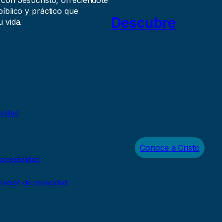
íblico y práctico que
Descubre
 vida.
acidad
Conoce a Cristo
ccesibilidad
uración de privacidad