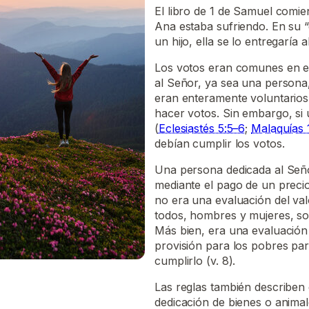
El libro de 1 de Samuel comien
Ana estaba sufriendo. En su “
un hijo, ella se lo entregaría 
Los votos eran comunes en el
al Señor, ya sea una persona
eran enteramente voluntarios.
hacer votos. Sin embargo, si 
(
Eclesiastés 5:5–6
;
Malaquías 
debían cumplir los votos.
Una persona dedicada al Seño
mediante el pago de un precio 
no era una evaluación del valo
todos, hombres y mujeres, so
Más bien, era una evaluación
provisión para los pobres par
cumplirlo (v. 8).
Las reglas también describen 
dedicación de bienes o animale