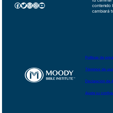
Facebook
Twitter
Correo electrónico
Instagram
YouTube
contenido b
cambiará tu
Políticas de priv
Términos de uso
Declaración de A
Ajuste su config