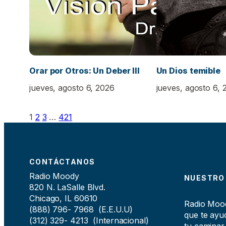
Orar por Otros: Un Deber III
Un Dios temible
jueves, agosto 6, 2026
jueves, agosto 6, 
1
2
3
…
421
CONTÁCTANOS
Radio Moody
NUESTRO
820 N. LaSalle Blvd.
Chicago, IL 60610
Radio Moody
(888) 796- 7968 (E.E.U.U)
que te ayud
(312) 329- 4213 (Internacional)
tu caminar