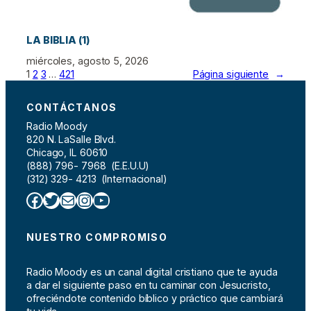
LA BIBLIA (1)
miércoles, agosto 5, 2026
1
2
3
…
421
Página siguiente
→
CONTÁCTANOS
Radio Moody
820 N. LaSalle Blvd.
Chicago, IL 60610
(888) 796- 7968 (E.E.U.U)
(312) 329- 4213 (Internacional)
Facebook
Twitter
Correo electrónico
Instagram
YouTube
NUESTRO COMPROMISO
Radio Moody es un canal digital cristiano que te ayuda
a dar el siguiente paso en tu caminar con Jesucristo,
ofreciéndote contenido bíblico y práctico que cambiará