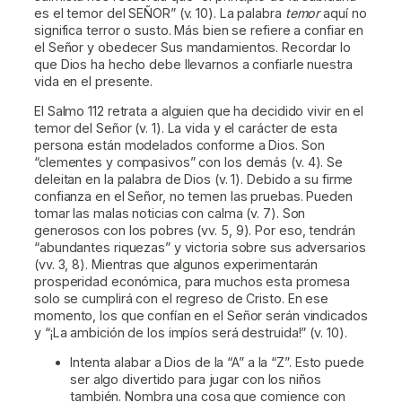
es el temor del SEÑOR” (v. 10). La palabra
temor
aquí no
significa terror o susto. Más bien se refiere a confiar en
el Señor y obedecer Sus mandamientos. Recordar lo
que Dios ha hecho debe llevarnos a confiarle nuestra
vida en el presente.
El Salmo 112 retrata a alguien que ha decidido vivir en el
temor del Señor (v. 1). La vida y el carácter de esta
persona están modelados conforme a Dios. Son
“clementes y compasivos” con los demás (v. 4). Se
deleitan en la palabra de Dios (v. 1). Debido a su firme
confianza en el Señor, no temen las pruebas. Pueden
tomar las malas noticias con calma (v. 7). Son
generosos con los pobres (vv. 5, 9). Por eso, tendrán
“abundantes riquezas” y victoria sobre sus adversarios
(vv. 3, 8). Mientras que algunos experimentarán
prosperidad económica, para muchos esta promesa
solo se cumplirá con el regreso de Cristo. En ese
momento, los que confían en el Señor serán vindicados
y “¡La ambición de los impíos será destruida!” (v. 10).
Intenta alabar a Dios de la “A” a la “Z”. Esto puede
ser algo divertido para jugar con los niños
también. Nombra una cosa que comience con