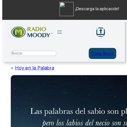
¡Descarga la aplicación!
Saltar
al
contenido
Search
Dona Ahora
<
Hoy en la Palabra