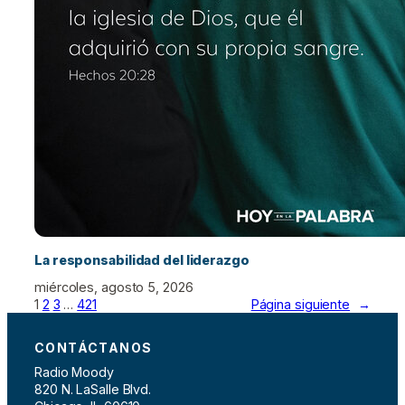
La responsabilidad del liderazgo
miércoles, agosto 5, 2026
1
2
3
…
421
Página siguiente
→
CONTÁCTANOS
Radio Moody
820 N. LaSalle Blvd.