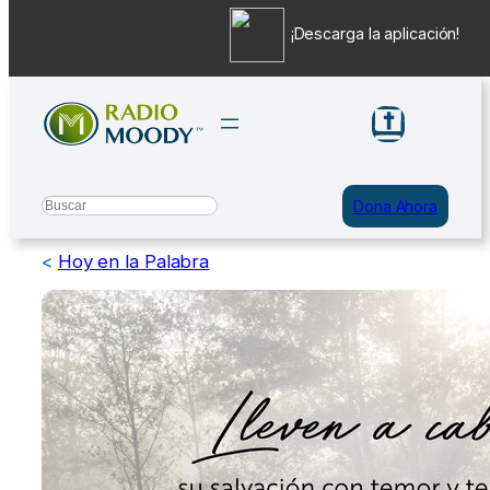
¡Descarga la aplicación!
Saltar
al
contenido
Search
Dona Ahora
<
Hoy en la Palabra