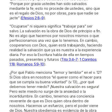
“Porque por gracia ustedes han sido salvados
mediante la fe; esto no procede de ustedes, sino que
es el regalo de Dios, no por obras, para que nadie se
jacte” (
Efesios 2:8–9
).
“Ocuparse” ni siquiera significa “trabajar para” ser
salvo. La salvación es la obra de Dios de principio a fin.
No es algo que hacemos por nosotros mismos o que
perfeccionamos una vez que lo tenemos. En cambio,
cooperamos con Dios, quien está trabajando, haciendo
realidad la salvación que ya es nuestra a la experiencia
diaria. Por eso la Escritura habla de ella en tiempos
pasados, presentes y futuros (
Tito 3:4–7
;
1 Corintios
1:18
;
Romanos 5:9–10
).
¿Por qué Pablo menciona “temor y temblor” en el v. 12?
Si Dios obra en nosotros “el querer como el hacer para
que se cumpla su buena voluntad” (v. 13), ¿por qué
debemos tener miedo? ¡Nuestra salvación es segura!
Pero este miedo no surge de la ansiedad o la
incertidumbre. En cambio, tenemos una conciencia
reverente de que es Dios quien obra dentro de
nosotros. Hacemos un esfuerzo, pero el poder viene
de Dios. Nuestra obediencia es evidencia de la obra