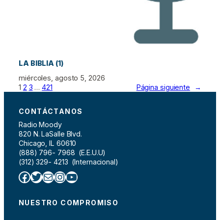
LA BIBLIA (1)
miércoles, agosto 5, 2026
1
2
3
…
421
Página siguiente
→
CONTÁCTANOS
Radio Moody
820 N. LaSalle Blvd.
Chicago, IL 60610
(888) 796- 7968 (E.E.U.U)
(312) 329- 4213 (Internacional)
Facebook
Twitter
Correo electrónico
Instagram
YouTube
NUESTRO COMPROMISO