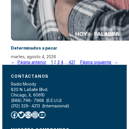
Determinados a pecar
martes, agosto 4, 2026
←
Página anterior
1
2
3
4
…
421
Página siguiente
→
CONTÁCTANOS
Radio Moody
820 N. LaSalle Blvd.
Chicago, IL 60610
(888) 796- 7968 (E.E.U.U)
(312) 329- 4213 (Internacional)
Facebook
Twitter
Correo electrónico
Instagram
YouTube