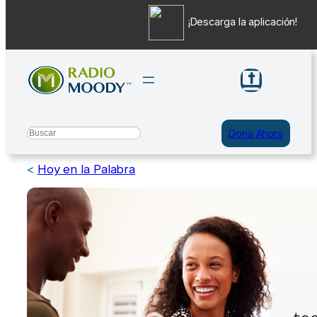
¡Descarga la aplicación!
Saltar
al
contenido
Search
Dona Ahora
<
Hoy en la Palabra