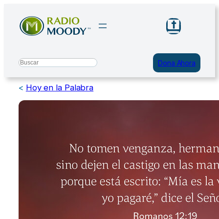
Saltar
al
contenido
Search
Dona Ahora
<
Hoy en la Palabra