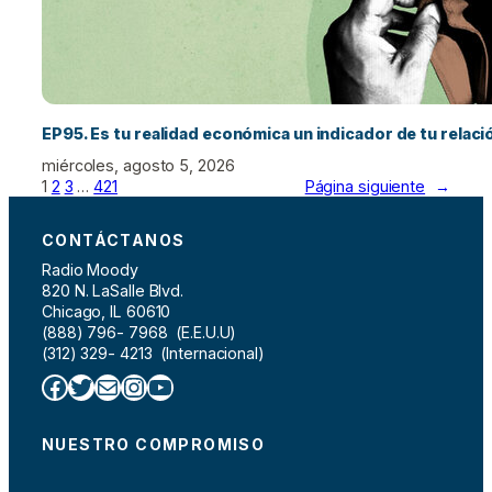
EP95. Es tu realidad económica un indicador de tu relac
miércoles, agosto 5, 2026
1
2
3
…
421
Página siguiente
→
CONTÁCTANOS
Radio Moody
820 N. LaSalle Blvd.
Chicago, IL 60610
(888) 796- 7968 (E.E.U.U)
(312) 329- 4213 (Internacional)
Facebook
Twitter
Correo electrónico
Instagram
YouTube
NUESTRO COMPROMISO