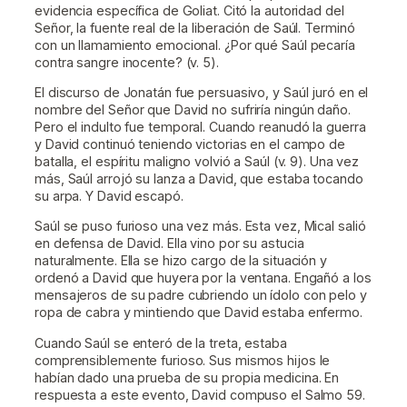
evidencia específica de Goliat. Citó la autoridad del
Señor, la fuente real de la liberación de Saúl. Terminó
con un llamamiento emocional. ¿Por qué Saúl pecaría
contra sangre inocente? (v. 5).
El discurso de Jonatán fue persuasivo, y Saúl juró en el
nombre del Señor que David no sufriría ningún daño.
Pero el indulto fue temporal. Cuando reanudó la guerra
y David continuó teniendo victorias en el campo de
batalla, el espíritu maligno volvió a Saúl (v. 9). Una vez
más, Saúl arrojó su lanza a David, que estaba tocando
su arpa. Y David escapó.
Saúl se puso furioso una vez más. Esta vez, Mical salió
en defensa de David. Ella vino por su astucia
naturalmente. Ella se hizo cargo de la situación y
ordenó a David que huyera por la ventana. Engañó a los
mensajeros de su padre cubriendo un ídolo con pelo y
ropa de cabra y mintiendo que David estaba enfermo.
Cuando Saúl se enteró de la treta, estaba
comprensiblemente furioso. Sus mismos hijos le
habían dado una prueba de su propia medicina. En
respuesta a este evento, David compuso el Salmo 59.