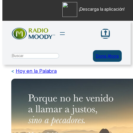
¡Descarga la aplicación!
Saltar
al
contenido
Search
Dona Ahora
<
Hoy en la Palabra