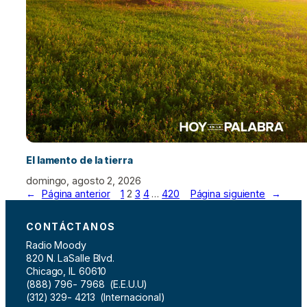
El lamento de la tierra
domingo, agosto 2, 2026
←
Página anterior
1
2
3
4
…
420
Página siguiente
→
CONTÁCTANOS
Radio Moody
820 N. LaSalle Blvd.
Chicago, IL 60610
(888) 796- 7968 (E.E.U.U)
(312) 329- 4213 (Internacional)