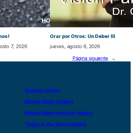
mos!
Orar por Otros: Un Deber III
gosto 7, 2026
jueves, agosto 6, 2026
Página siguiente
→
Quiénes somos
Moody Radio (inglés)
Moody Bible Institute (inglés)
Today in the Word (inglés)