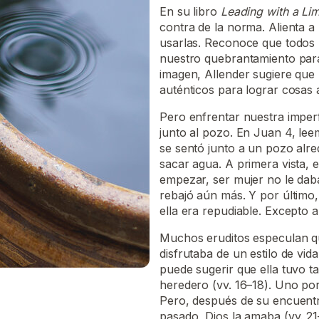
En su libro
Leading with a L
contra de la norma. Alienta a 
usarlas. Reconoce que todos 
nuestro quebrantamiento para
imagen, Allender sugiere que
auténticos para lograr cosas
Pero enfrentar nuestra imperf
junto al pozo. En Juan 4, le
se sentó junto a un pozo alre
sacar agua. A primera vista, 
empezar, ser mujer no le daba
rebajó aún más. Y por último,
ella era repudiable. Excepto a 
Muchos eruditos especulan q
disfrutaba de un estilo de vi
puede sugerir que ella tuvo 
heredero (vv. 16–18). Uno por
Pero, después de su encuentr
pasado, Dios la amaba (vv. 21