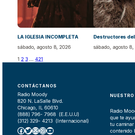
LA IGLESIA INCOMPLETA
Destructores del
sábado, agosto 8, 2026
sábado, agosto 8,
1
2
3
…
421
CONTÁCTANOS
Radio Moody
NUESTRO
820 N. LaSalle Blvd.
Chicago, IL 60610
Radio Moody
(888) 796- 7968 (E.E.U.U)
que te ayud
(312) 329- 4213 (Internacional)
tu caminar
Facebook
Twitter
Correo electrónico
Instagram
YouTube
contenido b