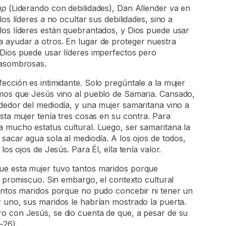
imp
(Liderando con debilidades), Dan Allender va en
los líderes a no ocultar sus debilidades, sino a
los líderes están quebrantados, y Dios puede usar
 ayudar a otros. En lugar de proteger nuestra
 Dios puede usar líderes imperfectos pero
 asombrosas.
ección es intimidante. Solo pregúntale a la mujer
emos que Jesús vino al pueblo de Samaria. Cansado,
dedor del mediodía, y una mujer samaritana vino a
esta mujer tenía tres cosas en su contra. Para
 mucho estatus cultural. Luego, ser samaritana la
 sacar agua sola al mediodía. A los ojos de todos,
los ojos de Jesús. Para Él, ella tenía valor.
ue esta mujer tuvo tantos maridos porque
da promiscuo. Sin embargo, el contexto cultural
tantos maridos porque no pudo concebir ni tener un
 uno, sus maridos le habrían mostrado la puerta.
o con Jesús, se dio cuenta de que, a pesar de su
–26).