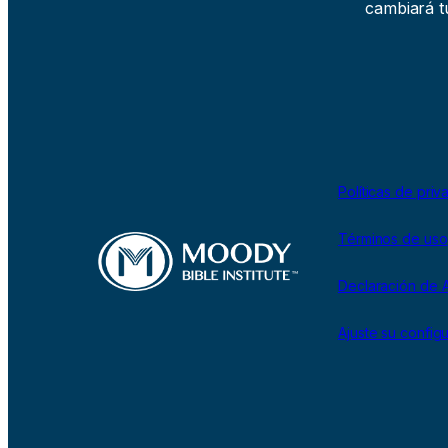
cambiará tu
Políticas de priv
Términos de uso
Declaración de A
Ajuste su config