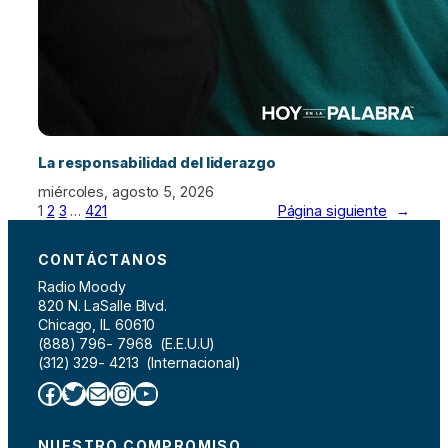
La responsabilidad del liderazgo
miércoles, agosto 5, 2026
1
2
3
…
421
Página siguiente
→
CONTÁCTANOS
Radio Moody
820 N. LaSalle Blvd.
Chicago, IL 60610
(888) 796- 7968 (E.E.U.U)
(312) 329- 4213 (Internacional)
Facebook
Twitter
Correo electrónico
Instagram
YouTube
NUESTRO COMPROMISO