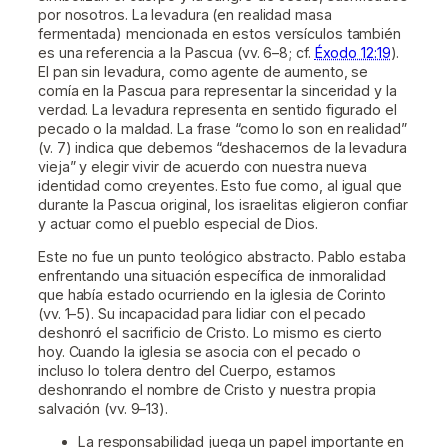
por nosotros. La levadura (en realidad masa
fermentada) mencionada en estos versículos también
es una referencia a la Pascua (vv. 6–8; cf.
Éxodo 12:19
).
El pan sin levadura, como agente de aumento, se
comía en la Pascua para representar la sinceridad y la
verdad. La levadura representa en sentido figurado el
pecado o la maldad. La frase “como lo son en realidad”
(v. 7) indica que debemos “deshacernos de la levadura
vieja” y elegir vivir de acuerdo con nuestra nueva
identidad como creyentes. Esto fue como, al igual que
durante la Pascua original, los israelitas eligieron confiar
y actuar como el pueblo especial de Dios.
Este no fue un punto teológico abstracto. Pablo estaba
enfrentando una situación específica de inmoralidad
que había estado ocurriendo en la iglesia de Corinto
(vv. 1–5). Su incapacidad para lidiar con el pecado
deshonró el sacrificio de Cristo. Lo mismo es cierto
hoy. Cuando la iglesia se asocia con el pecado o
incluso lo tolera dentro del Cuerpo, estamos
deshonrando el nombre de Cristo y nuestra propia
salvación (vv. 9–13).
La responsabilidad juega un papel importante en