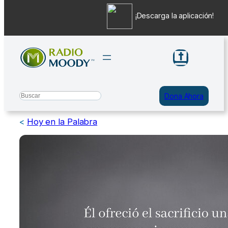
¡Descarga la aplicación!
Saltar
al
contenido
Search
Dona Ahora
<
Hoy en la Palabra