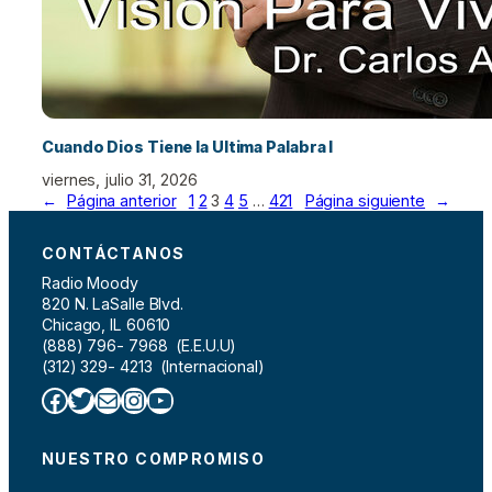
Cuando Dios Tiene la Ultima Palabra I
viernes, julio 31, 2026
←
Página anterior
1
2
3
4
5
…
421
Página siguiente
→
CONTÁCTANOS
Radio Moody
820 N. LaSalle Blvd.
Chicago, IL 60610
(888) 796- 7968 (E.E.U.U)
(312) 329- 4213 (Internacional)
Facebook
Twitter
Correo electrónico
Instagram
YouTube
NUESTRO COMPROMISO