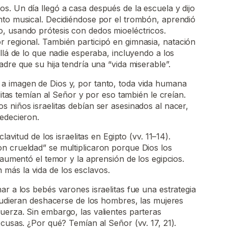
. Un día llegó a casa después de la escuela y dijo
nto musical. Decidiéndose por el trombón, aprendió
, usando prótesis con dedos mioeléctricos.
 regional. También participó en gimnasia, natación
llá de lo que nadie esperaba, incluyendo a los
dre que su hija tendría una “vida miserable”.
 imagen de Dios y, por tanto, toda vida humana
elitas temían al Señor y por eso también le creían.
 niños israelitas debían ser asesinados al nacer,
edecieron.
lavitud de los israelitas en Egipto (vv. 11–14).
n crueldad” se multiplicaron porque Dios los
 aumentó el temor y la aprensión de los egipcios.
ás la vida de los esclavos.
ar a los bebés varones israelitas fue una estrategia
 pudieran deshacerse de los hombres, las mujeres
uerza. Sin embargo, las valientes parteras
xcusas. ¿Por qué? Temían al Señor (vv. 17, 21).