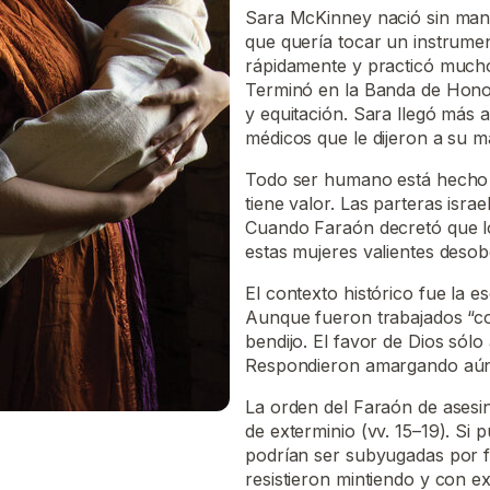
Sara McKinney nació sin manos
que quería tocar un instrume
rápidamente y practicó mucho
Terminó en la Banda de Honor
y equitación. Sara llegó más a
médicos que le dijeron a su ma
Todo ser humano está hecho a
tiene valor. Las parteras isra
Cuando Faraón decretó que los
estas mujeres valientes desob
El contexto histórico fue la esc
Aunque fueron trabajados “co
bendijo. El favor de Dios sólo
Respondieron amargando aún m
La orden del Faraón de asesin
de exterminio (vv. 15–19). Si
podrían ser subyugadas por f
resistieron mintiendo y con e