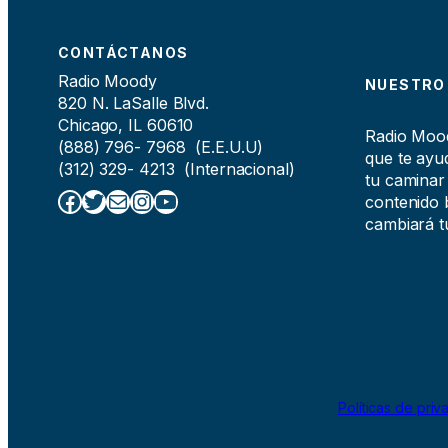
CONTÁCTANOS
Radio Moody
NUESTRO
820 N. LaSalle Blvd.
Chicago, IL 60610
Radio Moody
(888) 796- 7968 (E.E.U.U)
que te ayud
(312) 329- 4213 (Internacional)
tu caminar
Facebook
Twitter
Correo electrónico
Instagram
YouTube
contenido b
cambiará tu
Políticas de priv