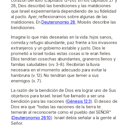
corazón del libro (capítulos 12–26). En los capítulos 27 y
28, Dios describió las bendiciones y las maldiciones
que Israel experimentaría dependiendo de su fidelidad
al pacto. Ayer, reflexionamos sobre algunas de las
maldiciones. En
Deuteronomio 28
, Moisés describe las
bendiciones.
Imagina lo que más desearías en la vida: hijos sanos,
comida y refugio abundante, paz frente a los invasores
extranjeros y un gobierno estable y justo. Dios le
prometió a Israel todas estas cosas si le eran fieles.
Ellos tendrían cosechas abundantes, graneros llenos y
familias saludables (vv. 3–8). Recibirían la lluvia
necesaria en el momento adecuado para evitar la
hambruna (v. 12). No tendrían que temer a sus
enemigos (v. 7).
La razón de la bendición de Dios era lograr uno de Sus
objetivos para Israel. Israel fue llamado a ser una
bendición para las naciones (
Génesis 12:3
). El deseo de
Dios era que “todas las naciones de la tierra te
temerán al reconocerte como el pueblo del SEÑOR”
(
Deuteronomio 28:10
). Israel debía señalar a la gente al
Señor.