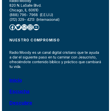
Radio Moody
820 N. LaSalle Blvd.
Chicago, IL 60610
(888) 796- 7968 (E.E.U.U)
(312) 329- 4213 (Internacional)
Facebook
Twitter
Correo electrónico
Instagram
YouTube
NUESTRO COMPROMISO
Radio Moody es un canal digital cristiano que te ayuda
a dar el siguiente paso en tu caminar con Jesucristo,
ofreciéndote contenido bíblico y práctico que cambiará
tu vida.
Inicio
Escucha
Descubre