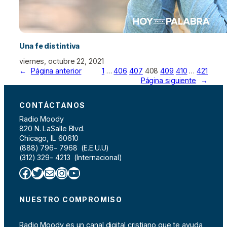
Una fe distintiva
viernes, octubre 22, 2021
←
Página anterior
1
…
406
407
408
409
410
…
421
Página siguiente
→
CONTÁCTANOS
Radio Moody
820 N. LaSalle Blvd.
Chicago, IL 60610
(888) 796- 7968 (E.E.U.U)
(312) 329- 4213 (Internacional)
Facebook
Twitter
Correo electrónico
Instagram
YouTube
NUESTRO COMPROMISO
Radio Moody es un canal digital cristiano que te ayuda