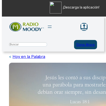
¡Descarga la aplicación!
Saltar
al
contenido
Search
Dona Ahora
<
Hoy en la Palabra