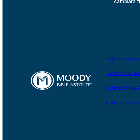
cambiará tu
Políticas de priv
Términos de uso
Declaración de A
Ajuste su config