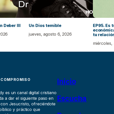
n Deber III
Un Dios temible
EP95. Es t
económica
2026
jueves, agosto 6, 2026
tu relació
miércoles,
Inicio
 COMPROMISO
 es un canal digital cristiano
Escucha
a a dar el siguiente paso en
 con Jesucristo, ofreciéndote
íblico y práctico que