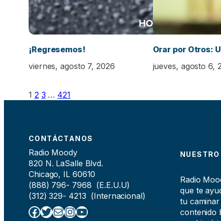
¡Regresemos!
Orar por Otros: U
viernes, agosto 7, 2026
jueves, agosto 6, 
1
2
3
…
421
CONTÁCTANOS
Radio Moody
NUESTRO
820 N. LaSalle Blvd.
Chicago, IL 60610
Radio Moody
(888) 796- 7968 (E.E.U.U)
que te ayud
(312) 329- 4213 (Internacional)
tu caminar
Facebook
Twitter
Correo electrónico
Instagram
YouTube
contenido b