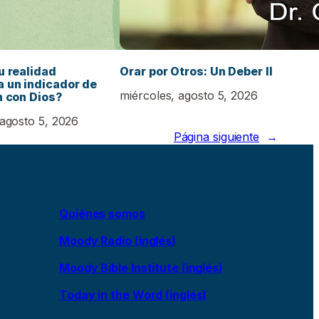
u realidad
Orar por Otros: Un Deber II
 un indicador de
miércoles, agosto 5, 2026
n con Dios?
 agosto 5, 2026
Página siguiente
→
Quiénes somos
Moody Radio (inglés)
Moody Bible Institute (inglés)
Today in the Word (inglés)