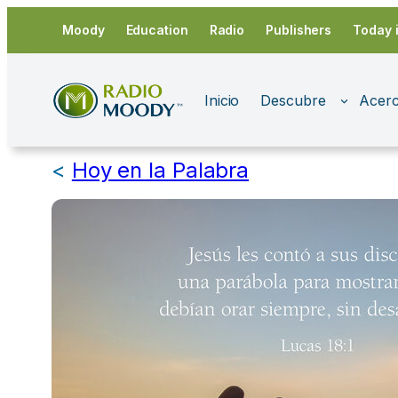
Saltar
Moody
Education
Radio
Publishers
Today 
al
contenido
Inicio
Descubre
Acerc
<
Hoy en la Palabra