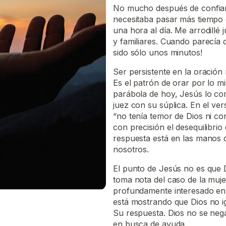
No mucho después de confiar e
necesitaba pasar más tiempo 
una hora al día. Me arrodillé
y familiares. Cuando parecía 
sido sólo unos minutos!
Ser persistente en la oración
Es el patrón de orar por lo m
parábola de hoy, Jesús lo c
juez con su súplica. En el ve
“no tenía temor de Dios ni co
con precisión el desequilibri
respuesta está en las manos d
nosotros.
El punto de Jesús no es que 
toma nota del caso de la mujer
profundamente interesado en 
está mostrando que Dios no ig
Su respuesta. Dios no se nega
en busca de ayuda.