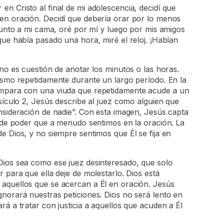
n Cristo al final de mi adolescencia, decidí que
en oración. Decidí que debería orar por lo menos
 junto a mi cama, oré por mí y luego por mis amigos
que había pasado una hora, miré el reloj. ¡Habían
 no es cuestión de anotar los minutos o las horas.
ismo repetidamente durante un largo período. En la
ompara con una viuda que repetidamente acude a un
rsículo 2, Jesús describe al juez como alguien que
nsideración de nadie”. Con esta imagen, Jesús capta
o de poder que a menudo sentimos en la oración. La
e Dios, y no siempre sentimos que Él se fija en
Dios sea como ese juez desinteresado, que solo
 para que ella deje de molestarlo. Dios está
aquellos que se acercan a Él en oración. Jesús
norará nuestras peticiones. Dios no será lento en
rá a tratar con justicia a aquellos que acuden a Él