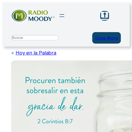
Saltar
al
contenido
Search
Dona Ahora
<
Hoy en la Palabra