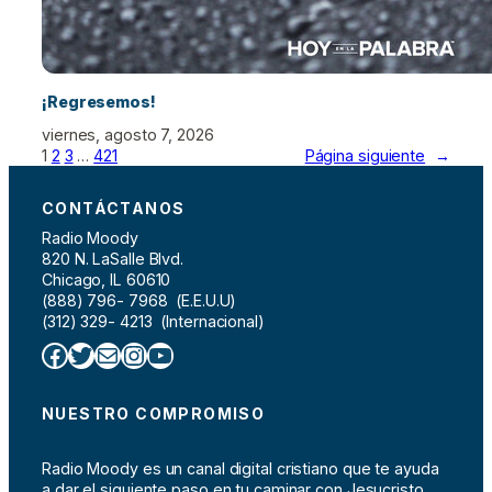
¡Regresemos!
viernes, agosto 7, 2026
1
2
3
…
421
Página siguiente
→
CONTÁCTANOS
Radio Moody
820 N. LaSalle Blvd.
Chicago, IL 60610
(888) 796- 7968 (E.E.U.U)
(312) 329- 4213 (Internacional)
Facebook
Twitter
Correo electrónico
Instagram
YouTube
NUESTRO COMPROMISO
Radio Moody es un canal digital cristiano que te ayuda
a dar el siguiente paso en tu caminar con Jesucristo,