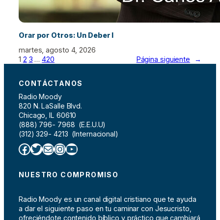
Orar por Otros: Un Deber I
martes, agosto 4, 2026
1
2
3
…
420
Página siguiente
→
CONTÁCTANOS
Radio Moody
820 N. LaSalle Blvd.
Chicago, IL 60610
(888) 796- 7968 (E.E.U.U)
(312) 329- 4213 (Internacional)
Facebook
Twitter
Correo electrónico
Instagram
YouTube
NUESTRO COMPROMISO
Radio Moody es un canal digital cristiano que te ayuda
a dar el siguiente paso en tu caminar con Jesucristo,
ofreciéndote contenido bíblico y práctico que cambiará