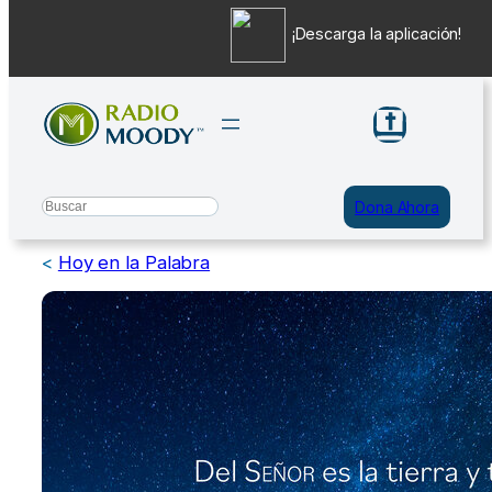
¡Descarga la aplicación!
Saltar
al
contenido
Search
Dona Ahora
<
Hoy en la Palabra