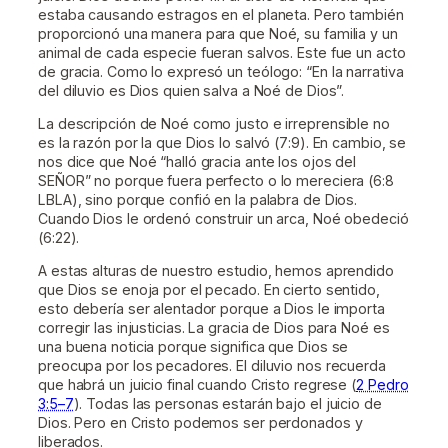
estaba causando estragos en el planeta. Pero también
proporcionó una manera para que Noé, su familia y un
animal de cada especie fueran salvos. Este fue un acto
de gracia. Como lo expresó un teólogo: “En la narrativa
del diluvio es Dios quien salva a Noé de Dios”.
La descripción de Noé como justo e irreprensible no
es la razón por la que Dios lo salvó (7:9). En cambio, se
nos dice que Noé “halló gracia ante los ojos del
SEÑOR” no porque fuera perfecto o lo mereciera (6:8
LBLA), sino porque confió en la palabra de Dios.
Cuando Dios le ordenó construir un arca, Noé obedeció
(6:22).
A estas alturas de nuestro estudio, hemos aprendido
que Dios se enoja por el pecado. En cierto sentido,
esto debería ser alentador porque a Dios le importa
corregir las injusticias. La gracia de Dios para Noé es
una buena noticia porque significa que Dios se
preocupa por los pecadores. El diluvio nos recuerda
que habrá un juicio final cuando Cristo regrese (
2 Pedro
3:5–7
). Todas las personas estarán bajo el juicio de
Dios. Pero en Cristo podemos ser perdonados y
liberados.