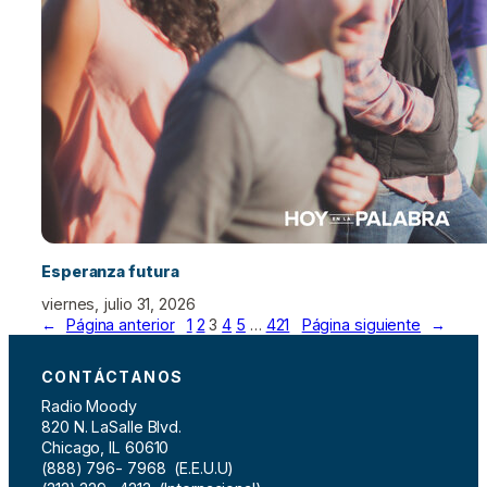
Esperanza futura
viernes, julio 31, 2026
←
Página anterior
1
2
3
4
5
…
421
Página siguiente
→
CONTÁCTANOS
Radio Moody
820 N. LaSalle Blvd.
Chicago, IL 60610
(888) 796- 7968 (E.E.U.U)