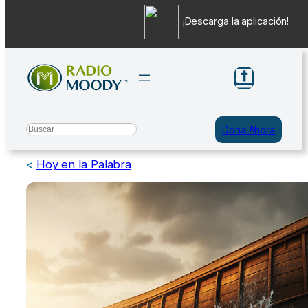
¡Descarga la aplicación!
Saltar
al
contenido
Search
Dona Ahora
<
Hoy en la Palabra