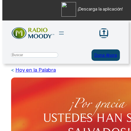
¡Descarga la aplicación!
Saltar
al
contenido
Search
Dona Ahora
<
Hoy en la Palabra