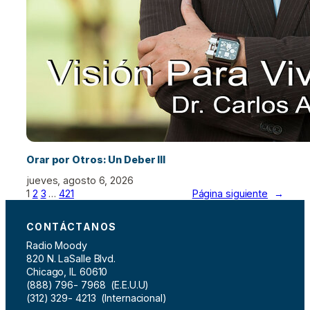
Orar por Otros: Un Deber III
jueves, agosto 6, 2026
1
2
3
…
421
Página siguiente
→
CONTÁCTANOS
Radio Moody
820 N. LaSalle Blvd.
Chicago, IL 60610
(888) 796- 7968 (E.E.U.U)
(312) 329- 4213 (Internacional)