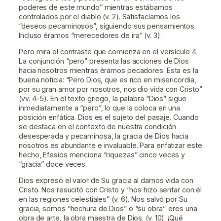
poderes de este mundo” mientras estábamos
controlados por el diablo (v. 2). Satisfacíamos los
“deseos pecaminosos”, siguiendo sus pensamientos.
Incluso éramos “merecedores de ira” (v. 3).
Pero mira el contraste que comienza en el versículo 4.
La conjunción “pero” presenta las acciones de Dios
hacia nosotros mientras éramos pecadores. Esta es la
buena noticia: “Pero Dios, que es rico en misericordia,
por su gran amor por nosotros, nos dio vida con Cristo”
(vv. 4–5). En el texto griego, la palabra “Dios” sigue
inmediatamente a “pero”, lo que la coloca en una
posición enfática. Dios es el sujeto del pasaje. Cuando
se destaca en el contexto de nuestra condición
desesperada y pecaminosa, la gracia de Dios hacia
nosotros es abundante e invaluable. Para enfatizar este
hecho, Efesios menciona “riquezas” cinco veces y
“gracia” doce veces.
Dios expresó el valor de Su gracia al darnos vida con
Cristo. Nos resucitó con Cristo y “nos hizo sentar con él
en las regiones celestiales” (v. 6). Nos salvó por Su
gracia, somos “hechura de Dios” o “su obra”: eres una
obra de arte, la obra maestra de Dios. (v. 10). ¡Qué