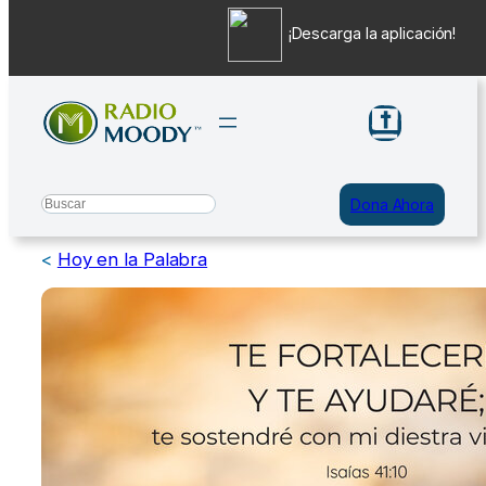
¡Descarga la aplicación!
Saltar
al
contenido
Search
Dona Ahora
<
Hoy en la Palabra