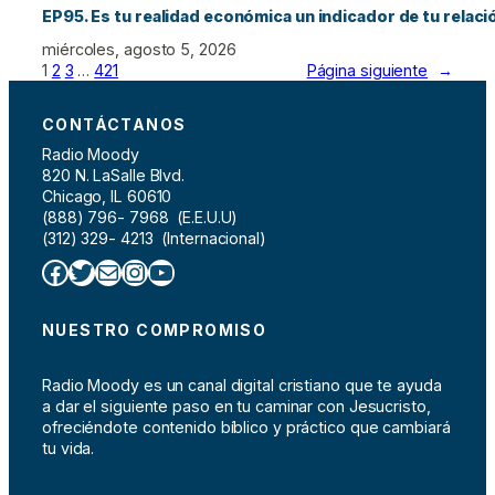
EP95. Es tu realidad económica un indicador de tu relac
miércoles, agosto 5, 2026
1
2
3
…
421
Página siguiente
→
CONTÁCTANOS
Radio Moody
820 N. LaSalle Blvd.
Chicago, IL 60610
(888) 796- 7968 (E.E.U.U)
(312) 329- 4213 (Internacional)
Facebook
Twitter
Correo electrónico
Instagram
YouTube
NUESTRO COMPROMISO
Radio Moody es un canal digital cristiano que te ayuda
a dar el siguiente paso en tu caminar con Jesucristo,
ofreciéndote contenido bíblico y práctico que cambiará
tu vida.