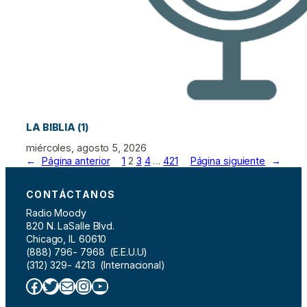
LA BIBLIA (1)
miércoles, agosto 5, 2026
←
Página anterior
1
2
3
4
…
421
Página siguiente
→
CONTÁCTANOS
Radio Moody
820 N. LaSalle Blvd.
Chicago, IL 60610
(888) 796- 7968 (E.E.U.U)
(312) 329- 4213 (Internacional)
Facebook
Twitter
Correo electrónico
Instagram
YouTube