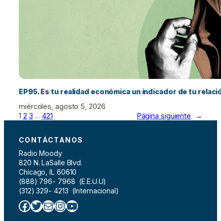
EP95. Es tu realidad económica un indicador de tu relac
miércoles, agosto 5, 2026
1
2
3
…
421
Página siguiente
→
CONTÁCTANOS
Radio Moody
820 N. LaSalle Blvd.
Chicago, IL 60610
(888) 796- 7968 (E.E.U.U)
(312) 329- 4213 (Internacional)
Facebook
Twitter
Correo electrónico
Instagram
YouTube