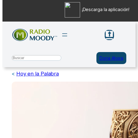
¡Descarga la aplicación!
Saltar
al
contenido
Search
Dona Ahora
<
Hoy en la Palabra