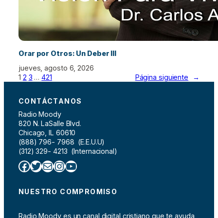
Orar por Otros: Un Deber III
jueves, agosto 6, 2026
1
2
3
…
421
Página siguiente
→
CONTÁCTANOS
Radio Moody
820 N. LaSalle Blvd.
Chicago, IL 60610
(888) 796- 7968 (E.E.U.U)
(312) 329- 4213 (Internacional)
Facebook
Twitter
Correo electrónico
Instagram
YouTube
NUESTRO COMPROMISO
Radio Moody es un canal digital cristiano que te ayuda