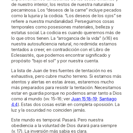
de nuestro interior, los restos de nuestra naturaleza
pecaminosa. Los “deseos de la carne” incluye pecados
como la lujuria y la codicia. “Los deseos de los ojos” se
refiere a nuestra mundanalidad. Perseguimos cosas
temporales como posesiones materiales, belleza y
estatus social. La codicia es cuando queremos más de
lo que otros tienen. La “arrogancia de la vida” (v.16) es
nuestra autosuficiencia natural, no redimida: estamos
tentados a creer, en contradicción con el Libro de
Eclesiastés, que podemos encontrar significado y
propósito “bajo el sol” y por nuestra cuenta.
La lista de Juan de tres fuentes de tentación no es
exhaustiva, pero cubre mucho terreno. Si estamos más
atentos y alertas en estas áreas, estaremos mucho
más preparados para resistir la tentación. Necesitamos
estar en guardia porque no podemos amar tanto a Dios
como al mundo (vv. 15–16; ver
Juan 15:18–19
;
Santiago
4:4
). Estas dos cosas están en completa oposición. La
luz y la oscuridad no coinciden jamás.
Este mundo es temporal. Pasará. Pero nuestra
obediencia a la voluntad de Dios durará para siempre
(v. 17). La inversión más sabia es clara.