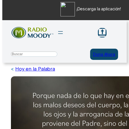
¡Descarga la aplicación!
Saltar
al
contenido
Search
Dona Ahora
<
Hoy en la Palabra