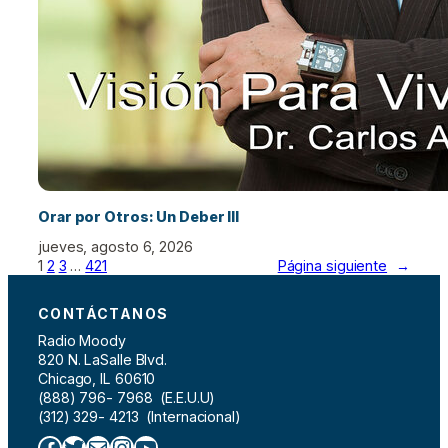
Orar por Otros: Un Deber III
jueves, agosto 6, 2026
1
2
3
…
421
Página siguiente
→
CONTÁCTANOS
Radio Moody
820 N. LaSalle Blvd.
Chicago, IL 60610
(888) 796- 7968 (E.E.U.U)
(312) 329- 4213 (Internacional)
Facebook
Twitter
Correo electrónico
Instagram
YouTube