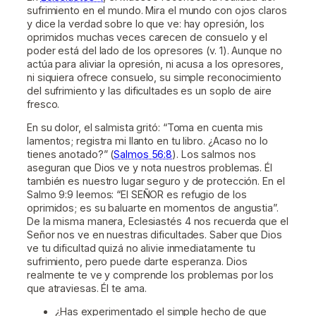
sufrimiento en el mundo. Mira el mundo con ojos claros
y dice la verdad sobre lo que ve: hay opresión, los
oprimidos muchas veces carecen de consuelo y el
poder está del lado de los opresores (v. 1). Aunque no
actúa para aliviar la opresión, ni acusa a los opresores,
ni siquiera ofrece consuelo, su simple reconocimiento
del sufrimiento y las dificultades es un soplo de aire
fresco.
En su dolor, el salmista gritó: “Toma en cuenta mis
lamentos; registra mi llanto en tu libro. ¿Acaso no lo
tienes anotado?” (
Salmos 56:8
). Los salmos nos
aseguran que Dios ve y nota nuestros problemas. Él
también es nuestro lugar seguro y de protección. En el
Salmo 9:9 leemos: “El SEÑOR es refugio de los
oprimidos; es su baluarte en momentos de angustia”.
De la misma manera, Eclesiastés 4 nos recuerda que el
Señor nos ve en nuestras dificultades. Saber que Dios
ve tu dificultad quizá no alivie inmediatamente tu
sufrimiento, pero puede darte esperanza. Dios
realmente te ve y comprende los problemas por los
que atraviesas. Él te ama.
¿Has experimentado el simple hecho de que