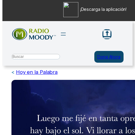
¡Descarga la aplicación!
Saltar
al
contenido
Search
Dona Ahora
<
Hoy en la Palabra