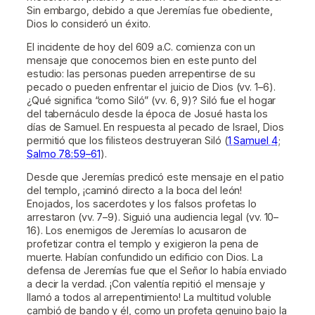
Sin embargo, debido a que Jeremías fue obediente,
Dios lo consideró un éxito.
El incidente de hoy del 609 a.C. comienza con un
mensaje que conocemos bien en este punto del
estudio: las personas pueden arrepentirse de su
pecado o pueden enfrentar el juicio de Dios (vv. 1–6).
¿Qué significa “como Siló” (vv. 6, 9)? Siló fue el hogar
del tabernáculo desde la época de Josué hasta los
días de Samuel. En respuesta al pecado de Israel, Dios
permitió que los filisteos destruyeran Siló (
1 Samuel 4
;
Salmo 78:59–61
).
Desde que Jeremías predicó este mensaje en el patio
del templo, ¡caminó directo a la boca del león!
Enojados, los sacerdotes y los falsos profetas lo
arrestaron (vv. 7–9). Siguió una audiencia legal (vv. 10–
16). Los enemigos de Jeremías lo acusaron de
profetizar contra el templo y exigieron la pena de
muerte. Habían confundido un edificio con Dios. La
defensa de Jeremías fue que el Señor lo había enviado
a decir la verdad. ¡Con valentía repitió el mensaje y
llamó a todos al arrepentimiento! La multitud voluble
cambió de bando y él, como un profeta genuino bajo la