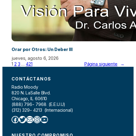
Orar por Otros: Un Deber III
jueves, agosto 6, 2026
1
2
3
…
421
Página siguiente
→
CONTÁCTANOS
Radio Moody
820 N. LaSalle Blvd.
Chicago, IL 60610
(888) 796- 7968 (E.E.U.U)
(312) 329- 4213 (Internacional)
Facebook
Twitter
Correo electrónico
Instagram
YouTube
NUESTRO COMPROMISO