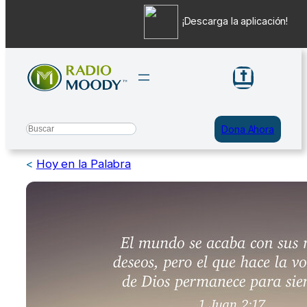
¡Descarga la aplicación!
Saltar
al
contenido
Search
Dona Ahora
<
Hoy en la Palabra