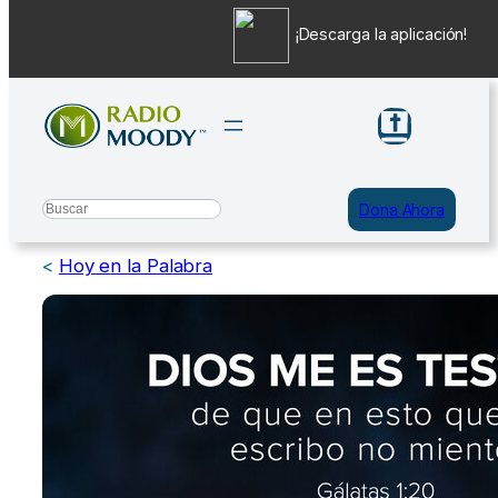
¡Descarga la aplicación!
Saltar
al
contenido
Search
Dona Ahora
<
Hoy en la Palabra