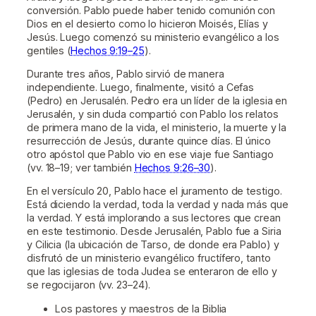
conversión. Pablo puede haber tenido comunión con
Dios en el desierto como lo hicieron Moisés, Elías y
Jesús. Luego comenzó su ministerio evangélico a los
gentiles (
Hechos 9:19–25
).
Durante tres años, Pablo sirvió de manera
independiente. Luego, finalmente, visitó a Cefas
(Pedro) en Jerusalén. Pedro era un líder de la iglesia en
Jerusalén, y sin duda compartió con Pablo los relatos
de primera mano de la vida, el ministerio, la muerte y la
resurrección de Jesús, durante quince días. El único
otro apóstol que Pablo vio en ese viaje fue Santiago
(vv. 18–19; ver también
Hechos 9:26–30
).
En el versículo 20, Pablo hace el juramento de testigo.
Está diciendo la verdad, toda la verdad y nada más que
la verdad. Y está implorando a sus lectores que crean
en este testimonio. Desde Jerusalén, Pablo fue a Siria
y Cilicia (la ubicación de Tarso, de donde era Pablo) y
disfrutó de un ministerio evangélico fructífero, tanto
que las iglesias de toda Judea se enteraron de ello y
se regocijaron (vv. 23–24).
Los pastores y maestros de la Biblia