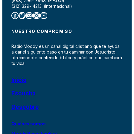
(888) 796- 7968 (E.E.U.U)
(312) 329- 4213 (Internacional)
Facebook
Twitter
Correo electrónico
Instagram
YouTube
NUESTRO COMPROMISO
Radio Moody es un canal digital cristiano que te ayuda
a dar el siguiente paso en tu caminar con Jesucristo,
ofreciéndote contenido bíblico y práctico que cambiará
tu vida.
Inicio
Escucha
Descubre
Quiénes somos
Moody Radio (inglés)