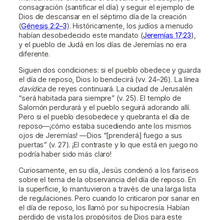
consagración (santificar el día) y seguir el ejemplo de
Dios de descansar en el séptimo día de la creación
(
Génesis 2:2–3
). Históricamente, los judíos a menudo
habían desobedecido este mandato (
Jeremías 17:23
),
y el pueblo de Judá en los días de Jeremías no era
diferente.
Siguen dos condiciones: si el pueblo obedece y guarda
el día de reposo, Dios lo bendecirá (vv. 24–26). La línea
davídica
de reyes continuará. La ciudad de Jerusalén
“será habitada para siempre” (v. 25). El templo de
Salomón perdurará y el pueblo seguirá adorando allí.
Pero si el pueblo desobedece y quebranta el día de
reposo—¡cómo estaba sucediendo ante los mismos
ojos de Jeremías! —Dios “[prenderá] fuego a sus
puertas” (v. 27). ¡El contraste y lo que está en juego no
podría haber sido más claro!
Curiosamente, en su día, Jesús condenó a los fariseos
sobre el tema de la observancia del día de reposo. En
la superficie, lo mantuvieron a través de una larga lista
de regulaciones. Pero cuando lo criticaron por sanar en
el día de reposo, los llamó por su hipocresía. Habían
perdido de vista los propósitos de Dios para este