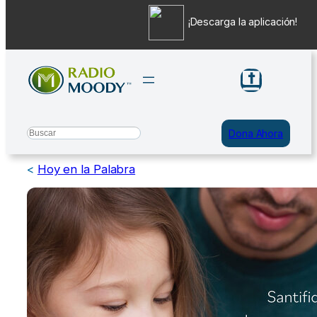
¡Descarga la aplicación!
Saltar
al
contenido
Search
Dona Ahora
<
Hoy en la Palabra