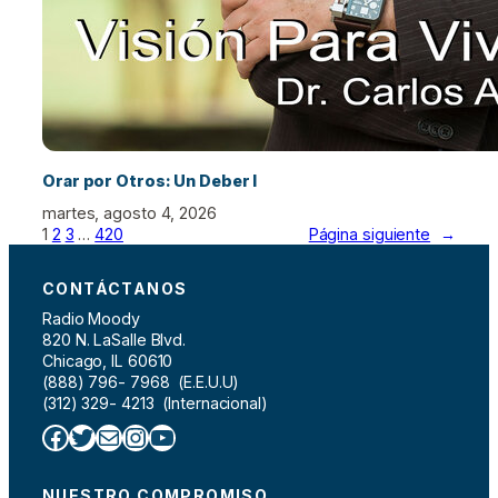
Orar por Otros: Un Deber I
martes, agosto 4, 2026
1
2
3
…
420
Página siguiente
→
CONTÁCTANOS
Radio Moody
820 N. LaSalle Blvd.
Chicago, IL 60610
(888) 796- 7968 (E.E.U.U)
(312) 329- 4213 (Internacional)
Facebook
Twitter
Correo electrónico
Instagram
YouTube
NUESTRO COMPROMISO