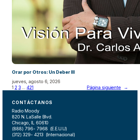
Orar por Otros: Un Deber III
jueves, agosto 6, 2026
1
2
3
…
421
Página siguiente
→
CONTÁCTANOS
Radio Moody
820 N. LaSalle Blvd.
Chicago, IL 60610
(888) 796- 7968 (E.E.U.U)
(312) 329- 4213 (Internacional)